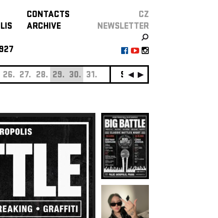
CONTACTS
CZ
LIS
ARCHIVE
NEWSLETTER
927
26.
27.
28.
29.
30.
31.
SEPTEMBER
01.
02.
0