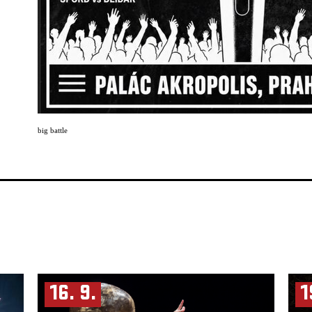
big battle
16. 9.
1