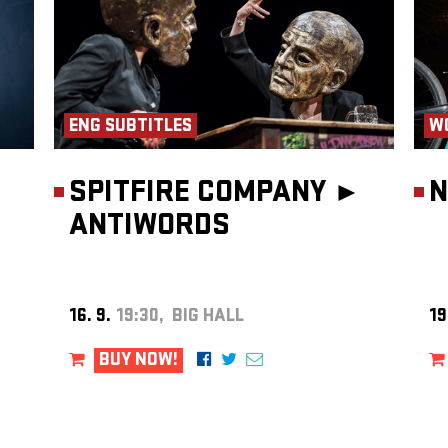
ENG SUBTITLES
W
SPITFIRE COMPANY ►
N
ANTIWORDS
16. 9.
19:30, BIG HALL
19
BUY NOW!