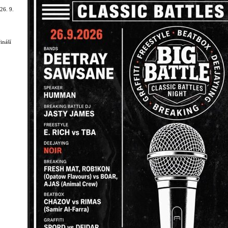
26. 9.
ináší
eny
oderní
gery
vem PRO
textů a
si
vorbě.
dií,
IMO
moderní
exty a
energie