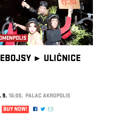
OMENPOLIS
EBOJSY ►
ULIČNICE
. 9.
16:00, PALAC AKROPOLIS
BUY NOW!