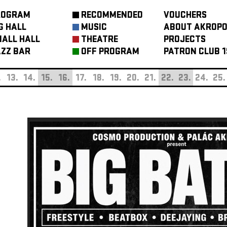
ROGRAM
RECOMMENDED
VOUCHERS
G HALL
MUSIC
ABOUT AKROPO
ALL HALL
THEATRE
PROJECTS
ZZ BAR
OFF PROGRAM
PATRON CLUB 1
.
13.
14.
15.
16.
17.
18.
19.
20.
21.
22.
23.
24.
25.