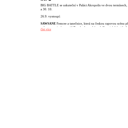
BIG BATTLE se uskuteční v Paláci Akropolis ve dvou termínech, 
a 30. 10.
26.9. vystoupí:
SAWSANE
Femcee a tanečnice, která na českou rapovou scénu př
nekompromisní energii! Tato karlovarská rodačka s iráckými koř
číst více
nejde pro ostré slovo daleko a ve své tvorbě mistrně propojuje m
zvuk s poctivými kořeny rapu. V jejím portfoliu najdeš fresh ban
jako TRAS TOU po boku Separa nebo feat s Michajlovem s náz
HOLKY.
Deetray
přináší energickou show plnou tvrdých beatů, osobitých 
nekompromisní atmosféry, která tě nenechá stát v klidu. Na scéně 
buduje stále silnější jméno díky autentickému projevu a výrazné t
Přijď zažít jeho set naživo a nasát jedinečnou atmosféru večera!
30.10. vystoupí:
Luisa
přináší večerní show plnou energie, rapu a chytlavých melo
které tě nenechají v klidu. Na kontě má spolupráce se jmény jako
Yzomandias, Viktor Sheen nebo Separ a na aktuálním singlu „M
SIEŤ“ s Pil C. Přijď to zažít!
Joshua
přiváží na pódium pořádnou dávku energie, silný bars a 
rapový zvuk. Jeho vystoupení spojuje chytlavé beaty, autentické t
atmosféru, která strhne celý dav. Přijď si užít show plnou emocí, 
a rapu naživo – tohle si nechceš nechat ujít!