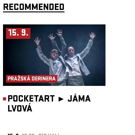
RECOMMENDED
Bên bữa ăn chung này, các nữ tác giả sẽ trò chuyện về ý nghĩa của việc
biết nhiều hơn một ngôn ngữ, hiểu nhiều hơn một nền văn hóa, có
nhiều hơn một quê hương: về sự bất đồng quan điểm giữa các thế hệ
trong gia đình Việt Nam, về cách mùi và hương vị thức ăn đã trở thành
kho lưu trữ ký ức, về sự không cân xứng giữa những gì nhìn thấy bên
ngoài và những gì họ trải nghiệm bên trong. Ở đây, thức ăn không chỉ là
15. 9.
câu chuyện của vị giác hay sự no đủ, mà nó chính là lăng kính phản
chiếu những chiều sâu phức tạp nhât của tâm hồn và lịch sử con người,
được mang ý nghĩa của ký ức, hồi tưởng, sự quan tâm và cả sự phản
kháng.
Projekt se pohybuje na pomezí performativní události, kolektivní
přípravy jídla a intimní zpovědi. Vzniká ze spolupráce tří umělkyň
s vietnamskými kořeny: performerky Nhung Dang, vizuální umělkyně
Kvet Nguyễn a hudební skladatelky Vi Huyen Tran, a vychází ze
stejnojmenné knihy Kvet Nguyễn Všetko, čo nás spája (N Press, 2024).
Dự án được triển khai bên ranh giới giữa một sự kiện trình diễn, việc
PRAŽSKÁ DERINERA
chuẩn bị thức ăn tập thể và một lời tự thú thầm kín. Đây là sự hợp tác
giữa ba nghệ sĩ gốc Việt: nghệ sĩ nghệ thuật trình diễn Đặng Nhung,
nghệ sĩ thị giác Nguyễn Kvet và nhà soạn nhạc Trần Huyền Vi, dựa trên
cuốn sách cùng tên của Nguyễn Kvet Všetko, čo nás spájá / Tất cả,
POCKETART ►
JÁMA
những gì gắn kết chúng ta (N Press, 2024).
Koncept, text, účinkující: Nhung Dang, Kvet Nguyễn, Vi Huyen
LVOVÁ
Tranová
Hudba: Vi Huyen Tranová
Vizuální média: Kvet Nguyễn
Pohybová a participativní dramaturgie: Nhung Dang
Produkce: Nhung Company, z.s.
Ý tưởng, văn bản, người biểu diễn: Đặng Nhung, Nguyễn Kvet, Trần