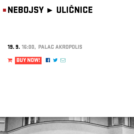
NEBOJSY ►
ULIČNICE
19. 9.
16:00, PALAC AKROPOLIS
BUY NOW!