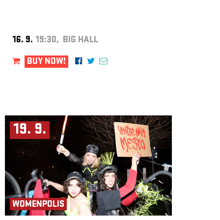
lập ban nhạc viah.
Projekt vznikl v koprodukci s Palácem Akropolis a je realizován
s finanční podporou hl. m. Prahy, Nadácie – Centrum súčasného umenia
Bratislava a městské části Praha 3. Partnery projektu jsou CO.LABS a
Rezi.dance v lese.
16. 9.
19:30, BIG HALL
Dự án được thực hiện với sự hợp tác sản xuất cùng Palác Akropolis và
được triển khai với sự hỗ trợ tài chính của Thành phố Praha, Quỹ –
BUY NOW!
Trung tâm Nghệ thuật đương đại Bratislava và quận Praha 3. Các
đối tác dự án là CO.LABS và Rezi.dance v lese.
19. 9.
WOMENPOLIS