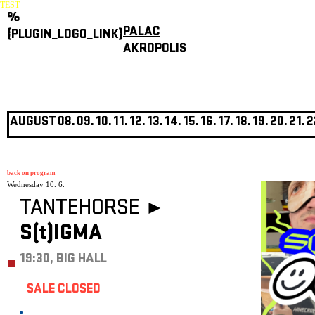
TEST
%
PALAC
{PLUGIN_LOGO_LINK}
AKROPOLIS
AUGUST
08.
09.
10.
11.
12.
13.
14.
15.
16.
17.
18.
19.
20.
21.
2
back on program
Wednesday 10. 6.
TANTEHORSE ►
S(t)IGMA
19:30, BIG HALL
SALE CLOSED