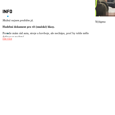
INFO
Možná nejsem problém já.
S(t)igma
Hudební dokument pro tři (mužské) hlasy.
Protože mám rád auta, stroje a kovboje, ale nechápu, proč by tohle mělo
definovat mužství.
číst více
Protože se koukám na prsa a zadky.
Protože jsem naposledy brečel po pepřáku.
Protože si nejsem úplně jistý, co přesně znamená být muž.
Protože mám strach z radikalizující se společnosti.
Protože nerozumím potřebě být ALFA za každou cenu.
S(t)IGMA je postpunkové představení o tom, jaké je dnes vyrůstat jako
mladý muž. O samotě, která se někdy mění ve vztek. O tlaku
jednoduchých hesel v hlubinách internetu. O stále se vracející otázce, jak
být „pořádný chlap“. A co když to chceš úplně jinak?
režie: Miřenka Čechová
dramaturgie: Barbara Herz
scénář: kolektiv
performance: Matěj Šíma, Sebastian Vopěnka, Matěj Šumbera
společenskovědní výzkum a performance: Alice Koubová
scénografie a kostýmy: Kateřina Radakulan
hudba: Matěj Šíma
světelný design: Martin Špetlík
video design: Linda Arbanová
zvukový design: Jan Pniak
produkce: Tantehorse, Jan Honeiser