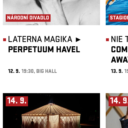
NÁRODNÍ DIVADLO
STAGIO
LATERNA MAGIKA ►
NIE
PERPETUUM HAVEL
COM
AWA
12. 9.
19:30, BIG HALL
13. 9.
1
14. 9.
14. 9