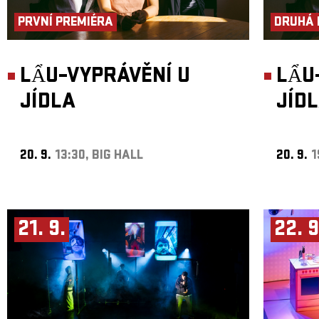
PRVNÍ PREMIÉRA
DRUHÁ 
LẨU–VYPRÁVĚNÍ U
LẨU
JÍDLA
JÍD
20. 9.
13:30, BIG HALL
20. 9.
1
21. 9.
22. 9