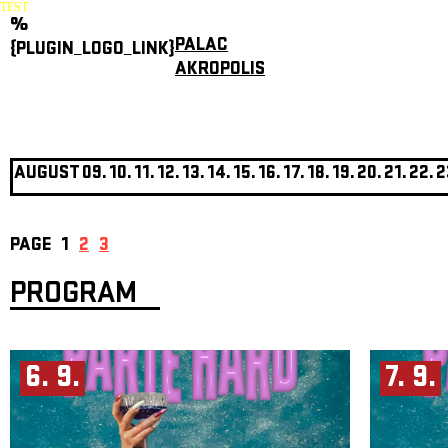
TEST
%
PALAC
{PLUGIN_LOGO_LINK}
AKROPOLIS
AUGUST
09.
10.
11.
12.
13.
14.
15.
16.
17.
18.
19.
20.
21.
22.
2
PAGE
1
2
3
PROGRAM
6. 9.
7. 9.