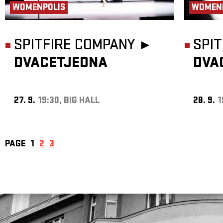
WOMENPOLIS
WOMEN
SPITFIRE COMPANY ►
SPI
DVACETJEDNA
DVA
27. 9.
19:30, BIG HALL
28. 9.
1
PAGE
1
2
3