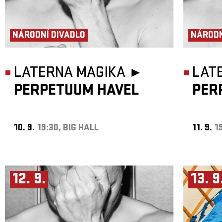
NÁRODNÍ DIVADLO
NÁRODN
LATERNA MAGIKA ►
LAT
PERPETUUM HAVEL
PER
10. 9.
19:30, BIG HALL
11. 9.
1
12. 9.
13. 9