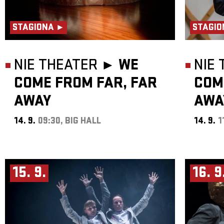
STAGIONA ►
STAGIO
NIE THEATER ►
WE
NIE
COME FROM FAR, FAR
COM
AWAY
AWA
14. 9.
09:30, BIG HALL
14. 9.
1
15. 9.
16. 9