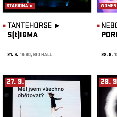
STAGIONA ►
WOMEN
TANTEHORSE ►
NEB
S(t)IGMA
POR
21. 9.
19:30, BIG HALL
22. 9.
1
27. 9.
28. 9