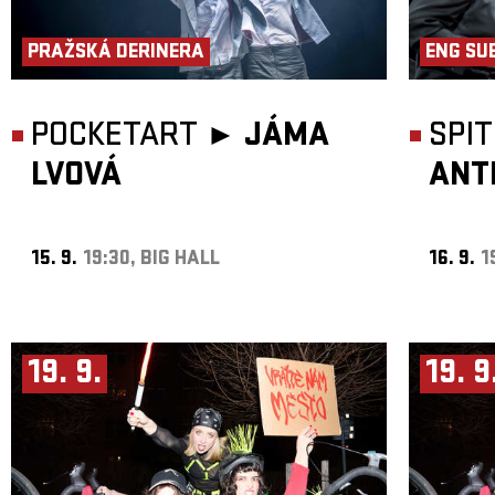
PRAŽSKÁ DERINERA
ENG SU
POCKETART ►
JÁMA
SPI
LVOVÁ
ANT
15. 9.
19:30, BIG HALL
16. 9.
1
19. 9.
19. 9