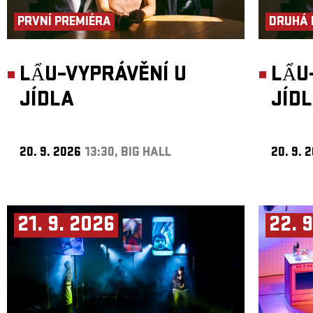
PRVNÍ PREMIÉRA
DRUHÁ 
LẨU–VYPRÁVĚNÍ U
LẨU
JÍDLA
JÍD
20. 9. 2026
13:30, BIG HALL
20. 9. 
21. 9. 2026
22. 