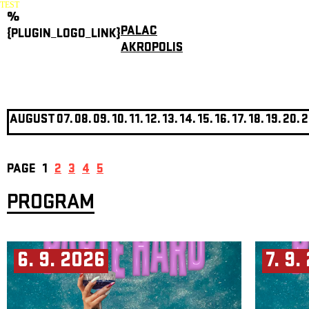
TEST
%
PALAC
{PLUGIN_LOGO_LINK}
AKROPOLIS
AUGUST
07.
08.
09.
10.
11.
12.
13.
14.
15.
16.
17.
18.
19.
20.
2
PAGE
1
2
3
4
5
PROGRAM
6. 9. 2026
7. 9.