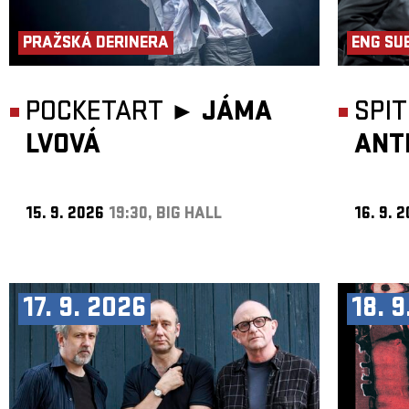
PRAŽSKÁ DERINERA
ENG SU
POCKETART ►
JÁMA
SPI
LVOVÁ
ANT
15. 9. 2026
19:30, BIG HALL
16. 9. 
17. 9. 2026
18. 