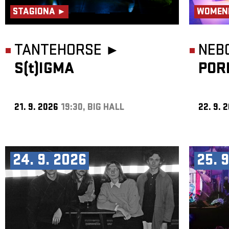
STAGIONA ►
WOMEN
TANTEHORSE ►
NEB
S(t)IGMA
POR
21. 9. 2026
19:30, BIG HALL
22. 9. 
24. 9. 2026
25. 