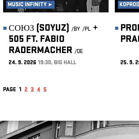
MUSIC INFINITY ►
KOPRO
СОЮЗ (SOYUZ)
+
PRO
/BY
/PL
505 FT. FABIO
PRA
RADERMACHER
/DE
24. 9. 2026
19:30, BIG HALL
25. 9. 
PAGE
1
2
3
4
5