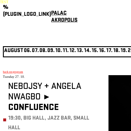
TEST
%
PALAC
{PLUGIN_LOGO_LINK}
AKROPOLIS
AUGUST
06.
07.
08.
09.
10.
11.
12.
13.
14.
15.
16.
17.
18.
19.
2
back on program
Tuesday 27. 10.
NEBOJSY
+
ANGELA
NWAGBO ►
CONFLUENCE
19:30, BIG HALL, JAZZ BAR, SMALL
HALL