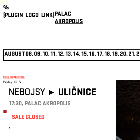
TEST
%
PALAC
{PLUGIN_LOGO_LINK}
AKROPOLIS
AUGUST
08.
09.
10.
11.
12.
13.
14.
15.
16.
17.
18.
19.
20.
21.
2
back on program
Friday 15. 5.
NEBOJSY ►
ULIČNICE
17:30, PALAC AKROPOLIS
SALE CLOSED