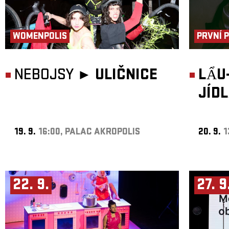
WOMENPOLIS
PRVNÍ 
NEBOJSY ►
ULIČNICE
LẨU
JÍD
19. 9.
16:00, PALAC AKROPOLIS
20. 9.
1
22. 9.
27. 9