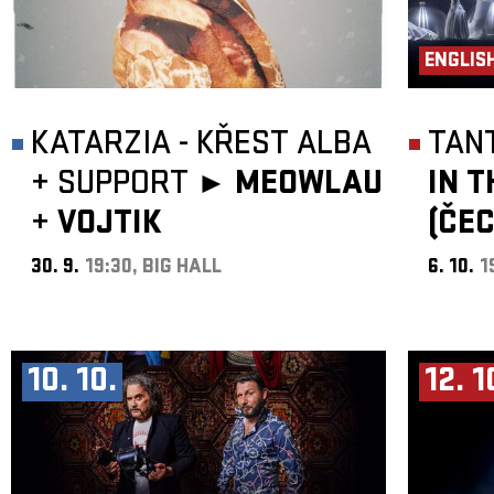
ENGLIS
KATARZIA - KŘEST ALBA
TAN
+
SUPPORT ►
MEOWLAU
IN 
+
VOJTIK
(ČE
30. 9.
19:30, BIG HALL
6. 10.
1
10. 10.
12. 1