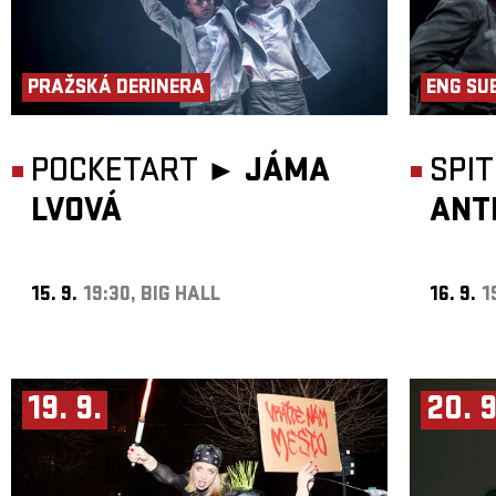
PRAŽSKÁ DERINERA
ENG SU
POCKETART ►
JÁMA
SPI
LVOVÁ
ANT
15. 9.
19:30, BIG HALL
16. 9.
1
19. 9.
20. 9