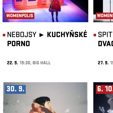
WOMENPOLIS
WOMEN
NEBOJSY ►
KUCHYŇSKÉ
SPI
PORNO
DVA
22. 9.
19:30, BIG HALL
27. 9.
1
30. 9.
6. 10