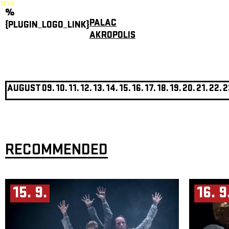
TEST
%
PALAC
{PLUGIN_LOGO_LINK}
AKROPOLIS
AUGUST
09.
10.
11.
12.
13.
14.
15.
16.
17.
18.
19.
20.
21.
22.
2
RECOMMENDED
15. 9.
16. 9