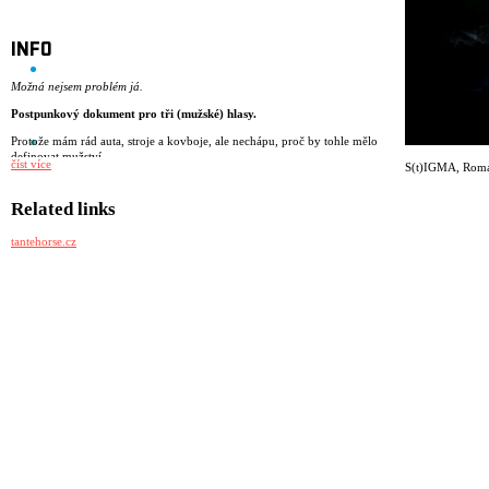
INFO
Možná nejsem problém já.
Postpunkový dokument pro tři (mužské) hlasy.
Protože mám rád auta, stroje a kovboje, ale nechápu, proč by tohle mělo
definovat mužství.
číst více
S(t)IGMA
,
Roma
Protože se koukám na prsa a zadky.
Protože jsem naposledy brečel po pepřáku.
Protože si nejsem úplně jistý, co přesně znamená být muž.
Related links
Protože mám strach z radikalizující se společnosti.
Protože nerozumím potřebě být ALFA za každou cenu.
tantehorse.cz
S(t)IGMA je postpunkové představení o tom, jaké je dnes vyrůstat jako
mladý muž. O samotě, která se někdy mění ve vztek. O tlaku
jednoduchých hesel v hlubinách internetu. O stále se vracející otázce, jak
být „pořádný chlap“. A co když to chceš úplně jinak?
režie: Miřenka Čechová
dramaturgie: Barbara Herz
scénář: kolektiv
performance: Matěj Šíma, Sebastian Vopěnka, Matěj Šumbera
performance a společenskovědní výzkum: Alice Koubová
scénografie a kostýmy: Kateřina Radakulan
hudba: Matěj Šíma
světelný design: Martin Špetlík
video design: Linda Arbanová
zvukový design: Jan Pniak
produkce: Tantehorse, Jan Honeiser