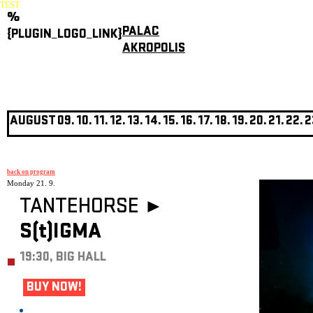
TEST
%
PALAC
{PLUGIN_LOGO_LINK}
AKROPOLIS
AUGUST
09.
10.
11.
12.
13.
14.
15.
16.
17.
18.
19.
20.
21.
22.
2
back on program
Monday 21. 9.
TANTEHORSE ►
S(t)IGMA
19:30, BIG HALL
BUY NOW!