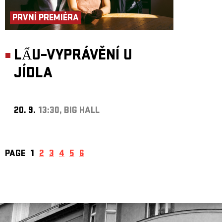
PRVNÍ PREMIÉRA
LẨU–VYPRÁVĚNÍ U
JÍDLA
20. 9.
13:30, BIG HALL
PAGE
1
2
3
4
5
6