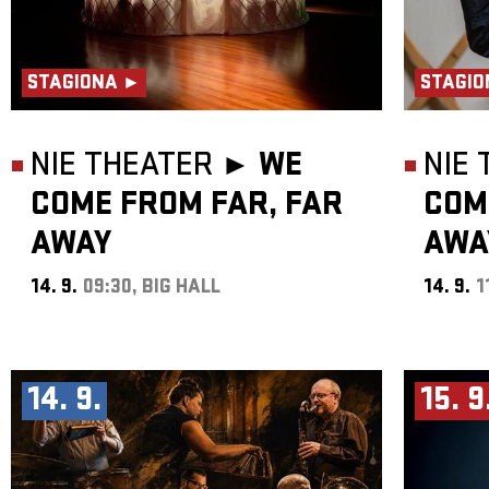
STAGIONA ►
STAGIO
NIE THEATER ►
WE
NIE
COME FROM FAR, FAR
COM
AWAY
AWA
14. 9.
09:30, BIG HALL
14. 9.
1
14. 9.
15. 9