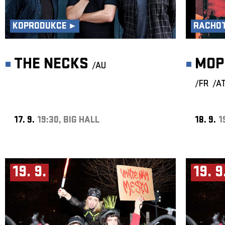
KOPRODUKCE ►
RACHOT
THE NECKS
MOP
/AU
/FR
/A
17. 9.
19:30, BIG HALL
18. 9.
1
19. 9.
19. 9