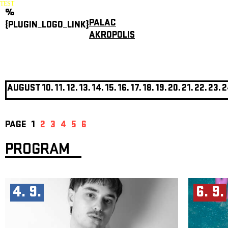
TEST
%
PALAC
{PLUGIN_LOGO_LINK}
AKROPOLIS
AUGUST
10.
11.
12.
13.
14.
15.
16.
17.
18.
19.
20.
21.
22.
23.
2
PAGE
1
2
3
4
5
6
PROGRAM
4. 9.
6. 9.