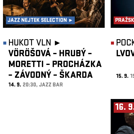
JAZZ NEJTEK SELECTION ►
PRAŽSK
HUKOT VLN ►
POC
VÖRÖŠOVÁ – HRUBÝ –
LVO
MORETTI – PROCHÁZKA
– ZÁVODNÝ – ŠKARDA
15. 9.
1
14. 9.
20:30, JAZZ BAR
16. 9