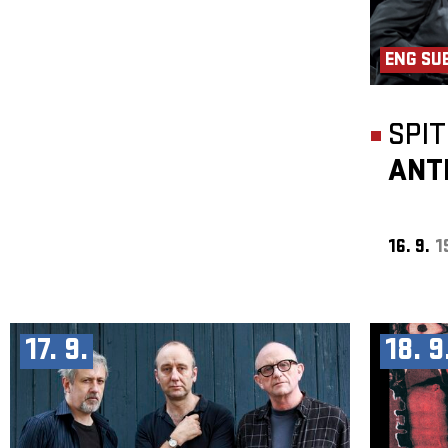
ENG SU
SPI
ANT
16. 9.
1
17. 9.
18. 9