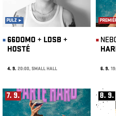
PULZ ►
PREMIÉ
66DOMO
+
LDSB
+
NEB
HOSTÉ
HAR
4. 9.
20:00, SMALL HALL
6. 9.
19
7. 9.
8. 9.