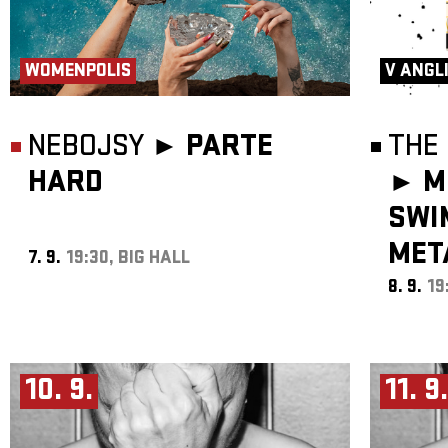
WOMENPOLIS
V ANGL
NEBOJSY ►
PARTE
THE 
HARD
►
M
SWI
MET
7. 9.
19:30, BIG HALL
8. 9.
19
10. 9.
11. 9.