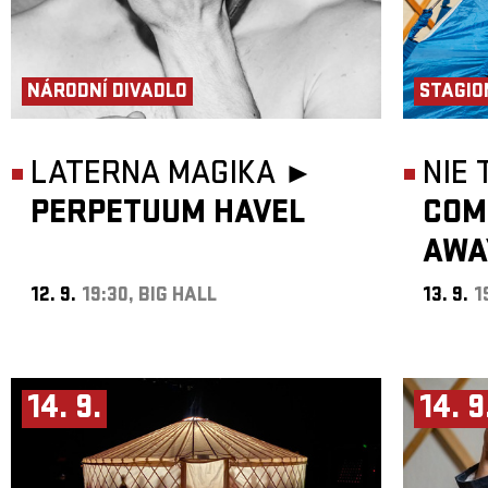
NÁRODNÍ DIVADLO
STAGIO
LATERNA MAGIKA ►
NIE
PERPETUUM HAVEL
COM
AWA
12. 9.
19:30, BIG HALL
13. 9.
1
14. 9.
14. 9