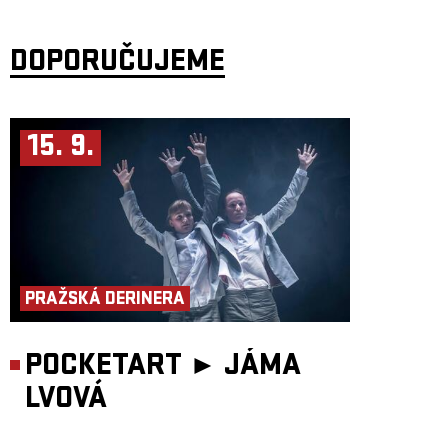
radši slyšet nějaký vtip? Dnes už jsem mým největším nepřítelem jen já
sama.
„Série Invisible o neviditelných ženách vznikla v roce 2021 z osobní
DOPORUČUJEME
touhy zviditelnit autobiografické příběhy žen, výjimečných umělkyň,
které z různých důvodů zmizely z centra pozornosti a nebo se do něj
nikdy nedostaly. Ať již díky politickým událostem, věku,
nedobrovolnému konci kariéry či dědičné zátěži tvořily a tvoří tyto
umělkyně tak trochu navzdory. První díl patří Haně Frejkové, jejíž otec
byl popraven ve Slánského procesech a Frejková, dnes
15. 9.
osmasedmdesátiletá odehrává a odzpívává svůj vlastní příběh. Druhý díl
je o primabaleríně Barboře Vašků Kaufmannové a jejím né zcela
dobrovolném konci kariéry a prázdnotě po ní. A třetí díl je věnován
herečce Iris Kristekové, která navzdory transgeneračním traumatům a
extrémní sociální situaci dokázala jít za svým snem a předávat sílu dál.
Cílem projektu je destigmatizace a empatický přístup k těm, kteří zažili
něco podobného, naznačení východisek a drobných osobních vítězství.
Po zkušenosti s Baletkami a předešlými díly Invisible, věřím v to, že
umění má moc léčit. Divák si v něm bezpečně odžívá své vlastní
neregulované psychické obsahy, ať již vědomě či nevědomě,“ říká
Miřenka Čechová
PRAŽSKÁ DERINERA
Všechny díly Invisible se stále hrají v Paláci Akropolis v produkci
souboru Tantehorse, jenž se dlouhodobě zabývá palčivými tématy,
netradičními divadelními formami a multižánrovými projekty a nabízí
příležitosti novým tvůrcům.
POCKETART ►
JÁMA
Scénář: Iris Kristeková, Miřenka Čechová
Koncept a režie: Miřenka Čechová
LVOVÁ
Hraje: Iris Kristeková
Hudba: Martin Tvrdý
Kostýmy: Petra Vlachynská
Světelný design: Filip Horn