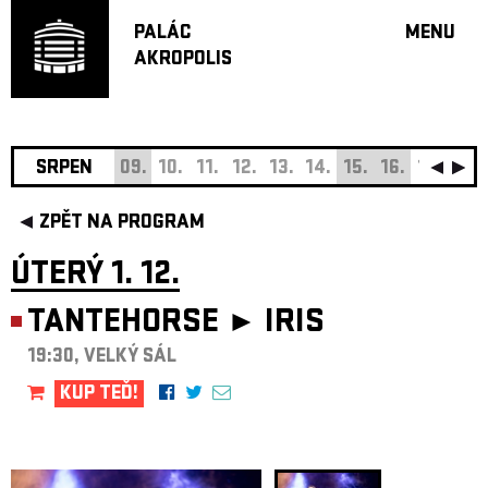
PALÁC
MENU
AKROPOLIS
PROGRA
VELKÝ S
MALÁ S
JAZZ BA
SRPEN
09.
10.
11.
12.
13.
14.
15.
16.
17.
18.
DOPORU
ZPĚT NA PROGRAM
HUDBA
DIVADLO
ÚTERÝ 1. 12.
OFF PR
TANTEHORSE ►
IRIS
DÁRKOVÉ 
19:30, VELKÝ SÁL
O AKROPOL
PROJEKTY
KUP TEĎ!
UNDERGRO
KONTAKTY