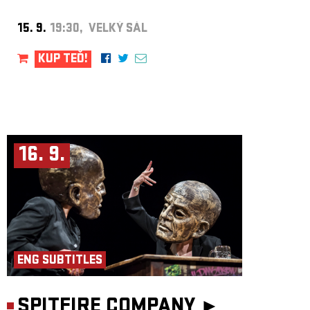
PR: Adéla Brabcová
Produkce: Tantehorse, Jakub Urban, Jan Honeiser
15. 9.
19:30, VELKÝ SÁL
Koprodukce: Palác Akropolis
KUP TEĎ!
16. 9.
ENG SUBTITLES
SPITFIRE COMPANY ►