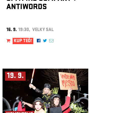
ANTIWORDS
16. 9.
19:30, VELKÝ SÁL
KUP TEĎ!
19. 9.