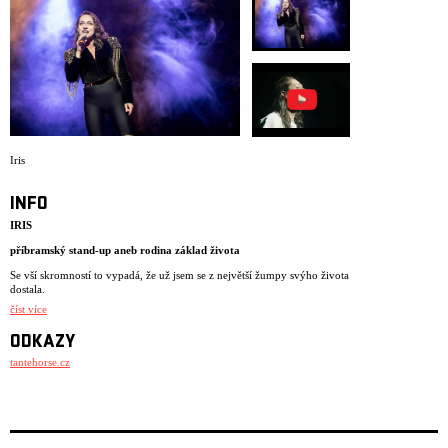
ARCHIV
NEWSLETT
Iris
INFO
IRIS
příbramský stand-up aneb rodina základ života
Se vší skromností to vypadá, že už jsem se z největší žumpy svýho života
dostala.
číst více
V deseti letech jsme neznala slova jako mikrovlnka a kávovar. Na
sedmdesáti pěti metrech čtverečních nás bydlelo někdy až třináct.
ODKAZY
Vztahy? Jaký máte na mysli?
tantehorse.cz
Mám na sebe nárok být zdravá. Snažím se uvěřit tomu, že za něco stojím
a že má smysl každej den vstát. Potřebuji váš souhlas. Člověk se chce
zabít a má doma tak akorát ibuprofen. Dostanu se někdy z toho bahna?
Klobouk dolů před vaší výdrží…Já bych se sebou nevydržela. Pomoc je
tak trochu moc. Stačilo! Mám vás ráda jako flašku. Tady je srandy jako
na hřbitově. Já ty emoce na jevišti umím, mám nastřádáno. Chcete