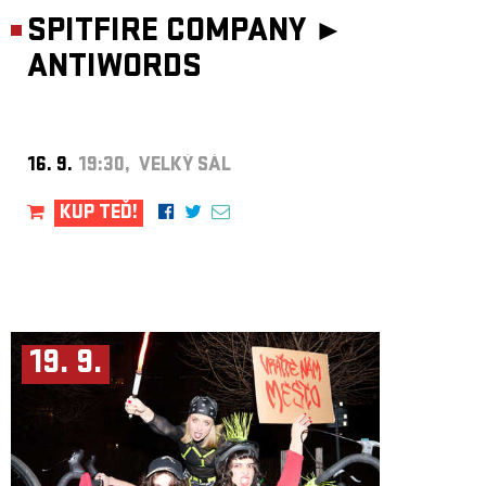
SPITFIRE COMPANY ►
ANTIWORDS
16. 9.
19:30, VELKÝ SÁL
KUP TEĎ!
19. 9.