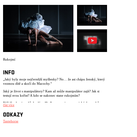
ARCHIV
NEWSLETT
Rukojmí
INFO
„Jaký byly moje nejčernější myšlenky? No… že asi chápu ženský, který
vezmou dítě a skočí do Macochy.“
Jaký je život s manipulátory? Kam až může manipulátor zajít? Jak si
testují svou kořist? A kdo se nakonec stane rukojmím?
Příběhy žen i mužů, kteří našli sílu vymanit se z toxických vztahů a
číst více
znovu najít sami sebe.
ODKAZY
„Říkal mi: Máš hnusný břicho, jsi koště, ani se tě nedotknu. A tak jsem
svoje těhotný břicho zatahovala, aby nebylo vidět.“
Tantehorse
„Co si vezmeš s sebou na útěk?“
„Máš osm minut, než se probudí.“