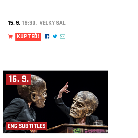
15. 9.
19:30, VELKÝ SÁL
KUP TEĎ!
16. 9.
ENG SUBTITLES