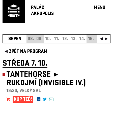
PALÁC
MENU
AKROPOLIS
PROGRA
VELKÝ S
MALÁ S
JAZZ BA
SRPEN
08.
09.
10.
11.
12.
13.
14.
15.
16.
17.
DOPORU
ZPĚT NA PROGRAM
HUDBA
DIVADLO
STŘEDA 7. 10.
OFF PR
TANTEHORSE ►
DÁRKOVÉ 
RUKOJMÍ (INVISIBLE IV.)
O AKROPOL
PROJEKTY
19:30, VELKÝ SÁL
UNDERGRO
KUP TEĎ!
KONTAKTY