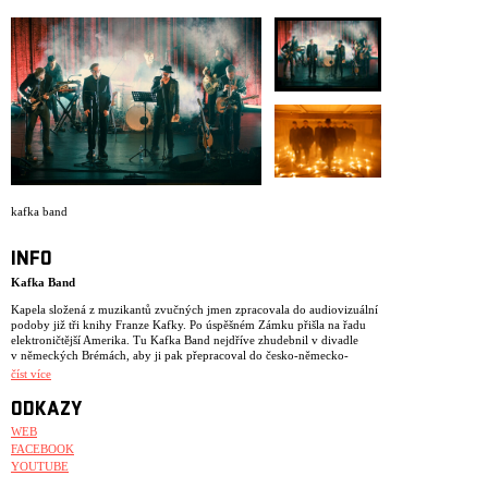
ARCHIV
NEWSLETT
kafka band
INFO
Kafka Band
Kapela složená z muzikantů zvučných jmen zpracovala do audiovizuální
podoby již tři knihy Franze Kafky. Po úspěšném Zámku přišla na řadu
elektroničtější Amerika. Tu Kafka Band nejdříve zhudebnil v divadle
v německých Brémách, aby ji pak přepracoval do česko-německo-
anglické koncertní podoby. Celou trilogii završil v roce 2022 Proces
číst více
premiérou ve Stuttgartu.
ODKAZY
Kafka Band je hudebně-literární projekt, který ve své tvorbě pracuje
s dílem spisovatele Franze Kafky. To převádí do alternativně-rockové
WEB
podoby. Ke spolupráci se zde sešli spisovatel Jaroslav Rudiš a výtvarník a
FACEBOOK
hudebník Jaromír 99, autoři kultovního komiksu Alois Nebel. V kapele
YOUTUBE
hrají s kytaristou a producentem Dušanem Neuwerthem a dalšími