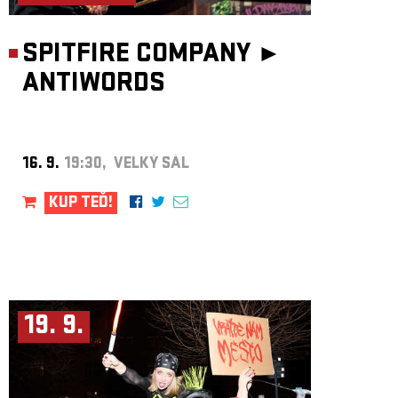
SPITFIRE COMPANY ►
ANTIWORDS
16. 9.
19:30, VELKÝ SÁL
KUP TEĎ!
19. 9.