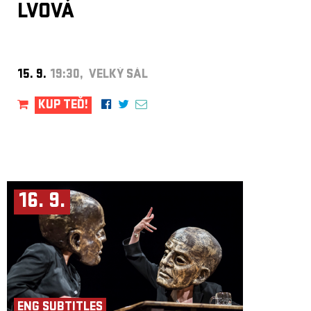
LVOVÁ
15. 9.
19:30, VELKÝ SÁL
KUP TEĎ!
16. 9.
ENG SUBTITLES