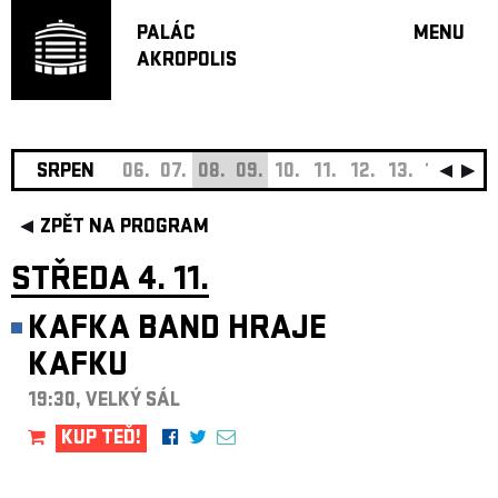
PALÁC
MENU
AKROPOLIS
PROGRA
VELKÝ S
MALÁ S
JAZZ BA
SRPEN
06.
07.
08.
09.
10.
11.
12.
13.
14.
15.
DOPORU
ZPĚT NA PROGRAM
HUDBA
DIVADLO
STŘEDA 4. 11.
OFF PR
KAFKA BAND HRAJE
DÁRKOVÉ 
KAFKU
O AKROPOL
PROJEKTY
19:30, VELKÝ SÁL
UNDERGRO
KUP TEĎ!
KONTAKTY