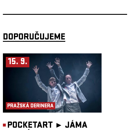
muzikanty: Tomáš Neuwerth, Lukáš Morávek, Zdeněk Jurčík, Petr
Weiser. Texty vycházejí přímo z Kafkova díla. Po albech Das Schloss a
Amerika v září 2023 vyšlo album Der Process.
DOPORUČUJEME
15. 9.
PRAŽSKÁ DERINERA
POCKETART ►
JÁMA