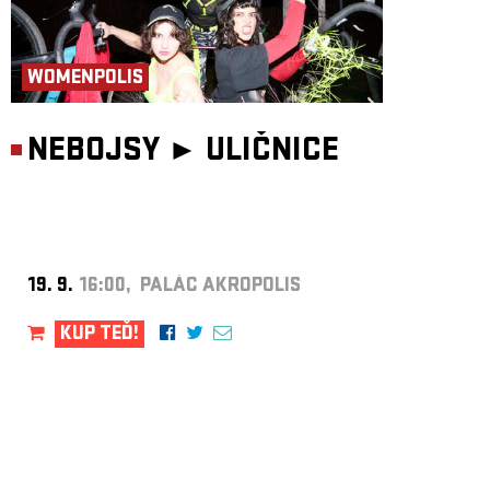
WOMENPOLIS
NEBOJSY ►
ULIČNICE
19. 9.
16:00, PALÁC AKROPOLIS
KUP TEĎ!