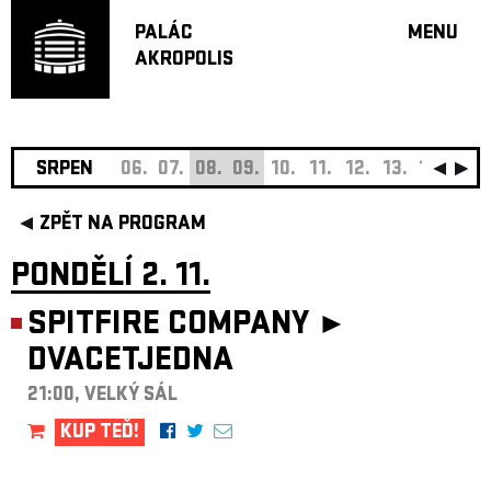
PALÁC
MENU
AKROPOLIS
PROGRA
VELKÝ S
MALÁ S
JAZZ BA
SRPEN
06.
07.
08.
09.
10.
11.
12.
13.
14.
15.
DOPORU
ZPĚT NA PROGRAM
HUDBA
DIVADLO
PONDĚLÍ 2. 11.
OFF PR
SPITFIRE COMPANY ►
DÁRKOVÉ 
DVACETJEDNA
O AKROPOL
PROJEKTY
21:00, VELKÝ SÁL
UNDERGRO
KUP TEĎ!
KONTAKTY