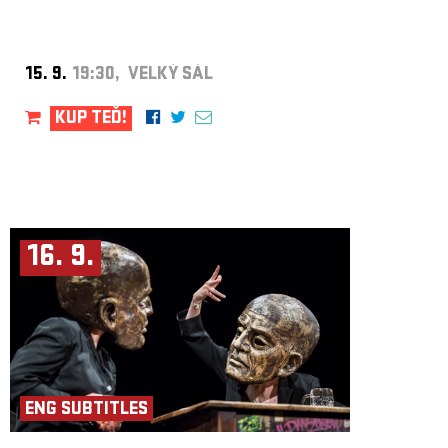
15. 9.
19:30, VELKÝ SÁL
KUP TEĎ!
16. 9.
ENG SUBTITLES