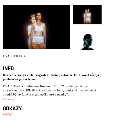
ARCHIV
NEWSLETT
DVACETJEDNA
INFO
Dvacet režisérek a choreografek. Jedna performerka. Dvacet různých
pohledů na jedno téma.
DVACETjedna představuje Ibsenovu Noru 21. století, viděnou
dvacetkrát jinak. Přináší otázky identity ženy, tvůrkyně i matky, která
odmítá být uvězněna v „domečku pro panenky“.
číst více
Režisérky z Prahy, Nairobi i Ukrajiny vnášejí do postavy vlastní realitu a
osobní zkušenosti. Zkoumají, jak stále aktuální téma Ibsenova dramatu
ODKAZY
rezonuje v jejich kulturním prostředí a umělecké praxi.
WWW
Výchozím bodem jsou omezení, která ženy v tvorbě často zakoušejí –
nedostatek času, prostoru, ekonomické limity. Každá tvůrkyně dostává
dva dny zkoušek, aby s Miřenkou Čechovou vytvořila dvouminutový
performativní fragment. Tělo performerky se tak stává živým