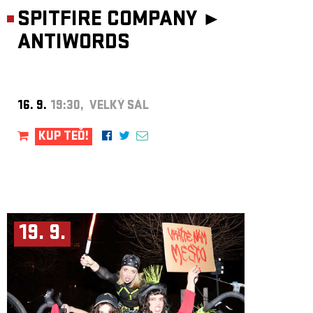
SPITFIRE COMPANY ►
ANTIWORDS
16. 9.
19:30, VELKÝ SÁL
KUP TEĎ!
19. 9.