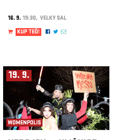
16. 9.
19:30, VELKÝ SÁL
KUP TEĎ!
19. 9.
WOMENPOLIS