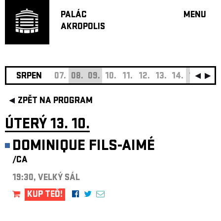
PALÁC
MENU
AKROPOLIS
PROGRA
VELKÝ S
MALÁ S
JAZZ BA
SRPEN
07.
08.
09.
10.
11.
12.
13.
14.
15.
16.
DOPORU
ZPĚT NA PROGRAM
HUDBA
DIVADLO
ÚTERÝ 13. 10.
OFF PR
DOMINIQUE FILS-AIMÉ
DÁRKOVÉ 
/CA
O AKROPOL
PROJEKTY
19:30, VELKÝ SÁL
UNDERGRO
KUP TEĎ!
KONTAKTY