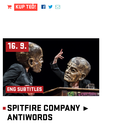
KUP TEĎ!
16. 9.
ENG SUBTITLES
SPITFIRE COMPANY ►
ANTIWORDS