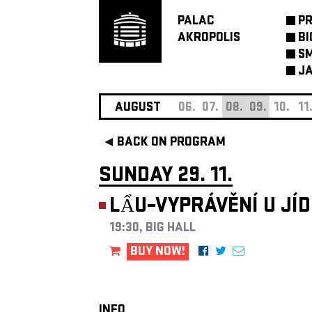
PALAC
P
AKROPOLIS
BI
SM
JA
AUGUST
06.
07.
08.
09.
10.
11
BACK ON PROGRAM
SUNDAY 29. 11.
LẨU–VYPRÁVĚNÍ U JÍ
19:30, BIG HALL
BUY NOW!
INFO