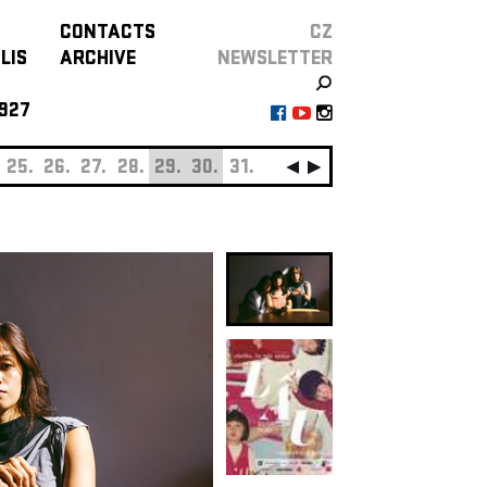
CONTACTS
CZ
LIS
ARCHIVE
NEWSLETTER
927
25.
26.
27.
28.
29.
30.
31.
SEPTEMBER
01.
0