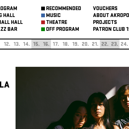
ROGRAM
RECOMMENDED
VOUCHERS
G HALL
MUSIC
ABOUT AKROPO
ALL HALL
THEATRE
PROJECTS
ZZ BAR
OFF PROGRAM
PATRON CLUB 1
.
12.
13.
14.
15.
16.
17.
18.
19.
20.
21.
22.
23.
24.
DLA