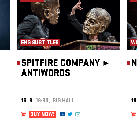
024).
iệc
 tác
ng,
a trên
,
ENG SUBTITLES
W
en
SPITFIRE COMPANY ►
N
ANTIWORDS
, Trần
16. 9.
19:30, BIG HALL
19
matem
BUY NOW!
a,
e
m