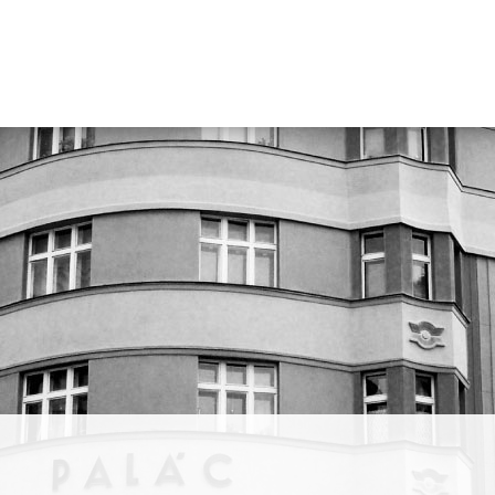
gnérka
iảng
. Trong
ản sắc
 tốt
ành của
nh và
thử
 thành
umenia
y
is và
 –
ước và
e.