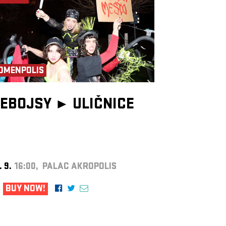
OMENPOLIS
EBOJSY ►
ULIČNICE
. 9.
16:00, PALAC AKROPOLIS
BUY NOW!