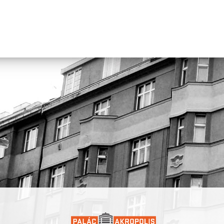
Vi Huyen Tranová
(* Praha) je hudební umělkyně, zvuková desi
a performerka. Její tvorba se pohybuje na pomezí experimentální
elektroniky, zvukového umění a rituální performance. V roce
2018 založila kapelu viah.
Đặng Nhung
(* Ostrava) là nghệ sĩ biểu diễn, nhà sáng tạo và g
viên nghệ thuật, tốt nghiệp Học viện Nghệ thuật Prague (DAMU)
các tác phẩm sáng tác của mình, cô tập trung khai thác chủ đề b
và kết nối múa đương đại với phiên bản trữ tình.
Nguyễn Kvet
(* Nové Zámky) là nghệ sĩ thị giác và nhiếp ảnh gia,
nghiệp Học viện Mỹ thuật Bratislava. Trong các tác phẩm đa ng
mình, cô đề cập đến sự khác biệt và cộng đồng người di cư trong
bối cảnh Trung Âu hậu xã hội chủ nghĩa.
Trần Huyền Vi
(* Praha) là nghệ sĩ âm nhạc, nhà thiết kế âm tha
nghệ sĩ biểu diễn. Tác phẩm của cô nằm ở ranh giới giữa điện tử 
nghiệm, nghệ thuật âm thanh và biểu diễn nghi lễ. Năm 2018, cô
lập ban nhạc viah.
Projekt vznikl v koprodukci s Palácem Akropolis a je realizován
s finanční podporou hl. m. Prahy, Nadácie – Centrum súčasného 
Bratislava, Státního fondu kultury a městské části Praha 3. Partner
projektu jsou CO.LABS a Rezi.dance v lese.
Dự án được thực hiện với sự hợp tác sản xuất cùng Palác Akropol
được triển khai với sự hỗ trợ tài chính của Thành phố Praha, Quỹ
Trung tâm Nghệ thuật đương đại Bratislava, Quỹ Văn hóa Nhà n
quận Praha 3. Các đối tác dự án là CO.LABS và Rezi.dance v les