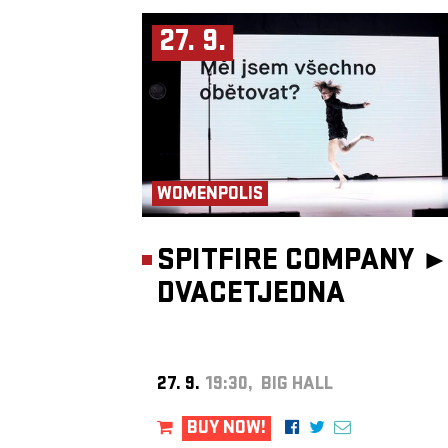
27. 9.
WOMENPOLIS
SPITFIRE COMPANY 
DVACETJEDNA
27. 9.
19:30, BIG HALL
BUY NOW!