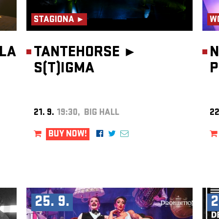
STAGIONA ►
W
DLA
TANTEHORSE ►
N
S(T)IGMA
P
21. 9.
19:30, BIG HALL
22
BUY NOW!
25. 9.
2