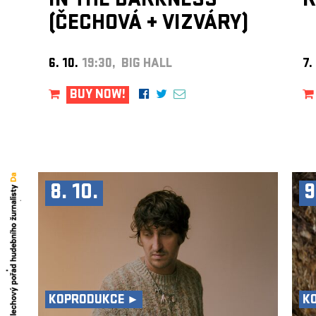
IN THE DARKNESS
R
(ČECHOVÁ
+
VIZVÁRY)
6. 10.
19:30, BIG HALL
7.
BUY NOW!
8. 10.
9
KOPRODUKCE ►
K