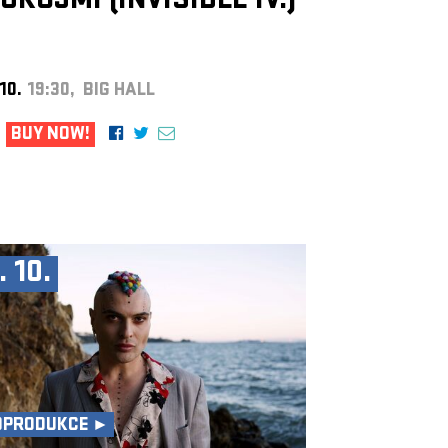
UKOJMÍ (INVISIBLE IV.)
 10.
19:30, BIG HALL
BUY NOW!
. 10.
OPRODUKCE ►