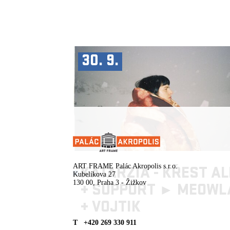
30. 9.
ART FRAME Palác Akropolis s.r.o.
KATARZIA - KŘEST A
Kubelíkova 27
130 00, Praha 3 - Žižkov
+
SUPPORT ►
MEOWL
+
VOJTIK
T +420 269 330 911