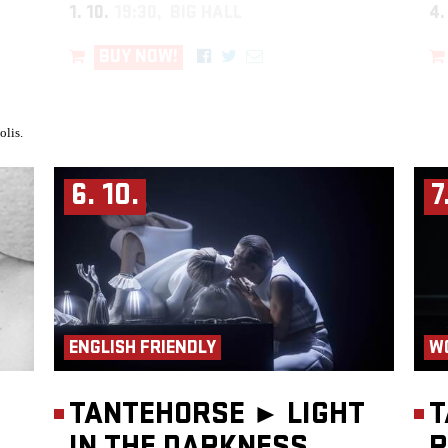
1. 10.
19:30, BIG HALL
4.
BUY NOW!
olis.
6. 10.
7
ENGLISH FRIENDLY
W
TANTEHORSE ►
LIGHT
T