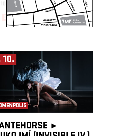
 10.
19:30, BIG HALL
BUY NOW!
. 10.
OMENPOLIS
ANTEHORSE ►