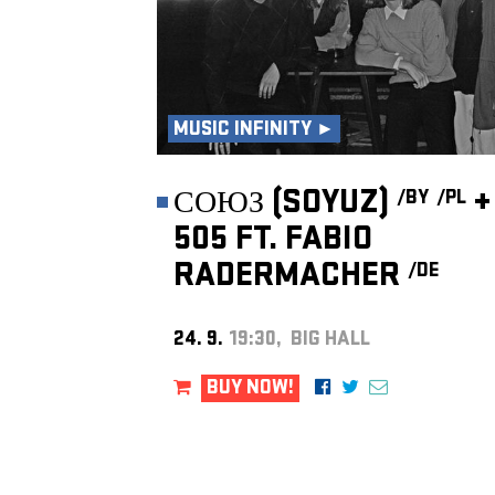
MUSIC INFINITY ►
СОЮЗ (SOYUZ)
+
/BY
/PL
505 FT. FABIO
RADERMACHER
/DE
24. 9.
19:30, BIG HALL
BUY NOW!