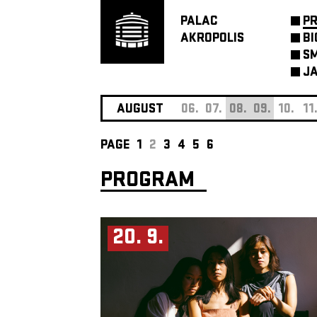
PALAC
P
AKROPOLIS
BI
SM
JA
AUGUST
06.
07.
08.
09.
10.
11
PAGE
1
2
3
4
5
6
PROGRAM
20. 9.