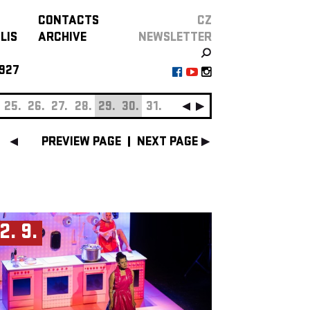
CONTACTS
CZ
LIS
ARCHIVE
NEWSLETTER
927
25.
26.
27.
28.
29.
30.
31.
SEPTEMBER
01.
0
PREVIEW PAGE
NEXT PAGE
2. 9.