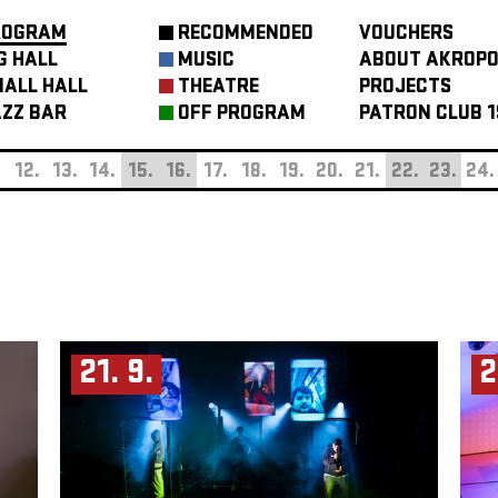
ROGRAM
RECOMMENDED
VOUCHERS
G HALL
MUSIC
ABOUT AKROPO
ALL HALL
THEATRE
PROJECTS
ZZ BAR
OFF PROGRAM
PATRON CLUB 1
.
12.
13.
14.
15.
16.
17.
18.
19.
20.
21.
22.
23.
24.
21. 9.
2