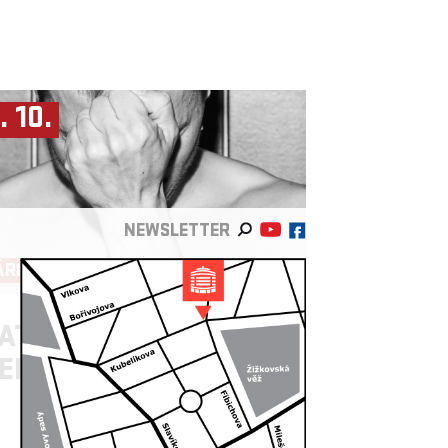
. 10.
NEWSLETTER
ÁRODNÍ DIVADLO
ATERNA MAGIKA ►
ERPETUUM HAVEL