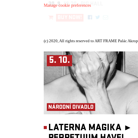
30. 9.
19:30, BIG HALL
Manage cookie preferences
BUY NOW!
(c) 2020, All rights reserved to ART FRAME Palác Akrop
5. 10.
NÁRODNÍ DIVADLO
LATERNA MAGIKA ►