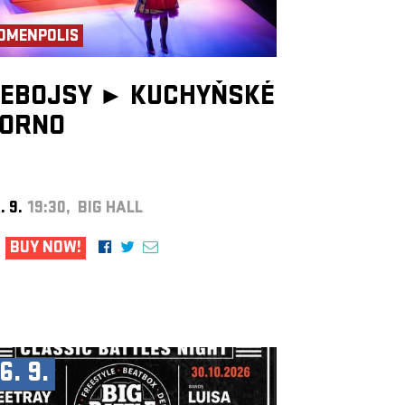
OMENPOLIS
EBOJSY ►
KUCHYŇSKÉ
ORNO
. 9.
19:30, BIG HALL
BUY NOW!
6. 9.