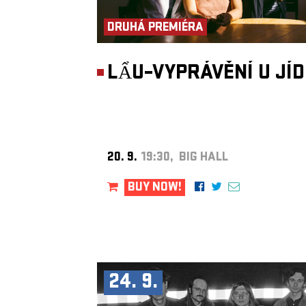
DRUHÁ PREMIÉRA
LẨU–VYPRÁVĚNÍ U JÍ
20. 9.
19:30, BIG HALL
BUY NOW!
24. 9.