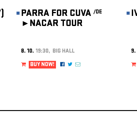
)
PARRA FOR CUVA
I
/DE
►
NACAR TOUR
8. 10.
19:30, BIG HALL
9.
BUY NOW!