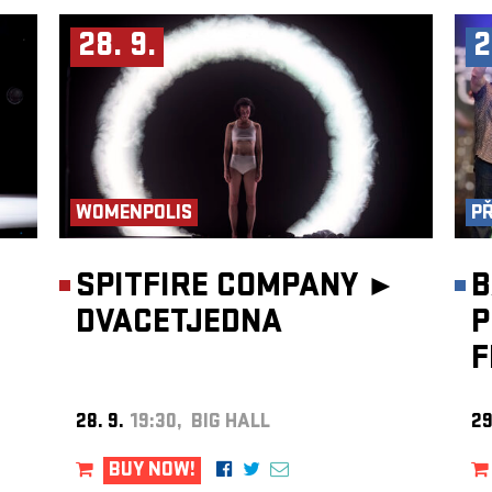
28. 9.
2
WOMENPOLIS
PŘ
►
SPITFIRE COMPANY ►
B
DVACETJEDNA
P
F
28. 9.
19:30, BIG HALL
29
BUY NOW!