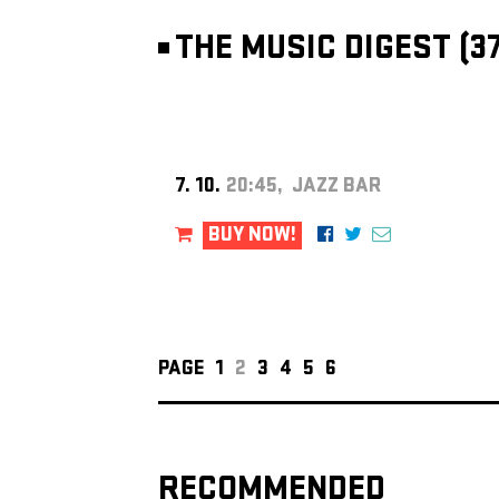
THE MUSIC DIGEST (37
7. 10.
20:45, JAZZ BAR
BUY NOW!
PAGE
1
2
3
4
5
6
RECOMMENDED