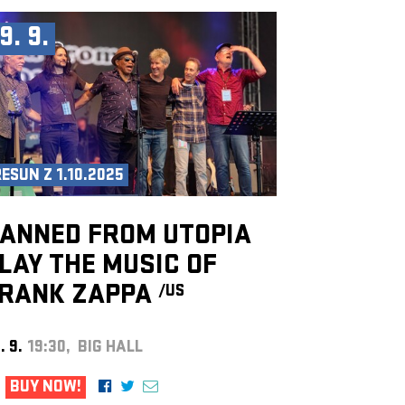
9. 9.
ESUN Z 1.10.2025
ANNED FROM UTOPIA
LAY THE MUSIC OF
RANK ZAPPA
/US
. 9.
19:30, BIG HALL
BUY NOW!