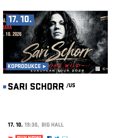
17. 10.
KOPRODUKCE ►
SARI SCHORR
/US
17. 10.
19:30, BIG HALL