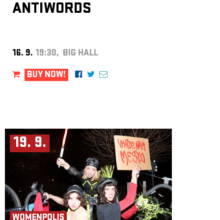
ANTIWORDS
16. 9.
19:30, BIG HALL
BUY NOW!
19. 9.
WOMENPOLIS