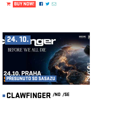
BUY NOW!
24. 10.
PŘESUNUTO SO SASAZU
CLAWFINGER
/NO
/SE