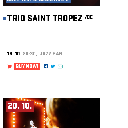
JAZZ NEJTEK SELECTION ►
TRIO SAINT TROPEZ
/DE
19. 10.
20:30, JAZZ BAR
BUY NOW!
20. 10.