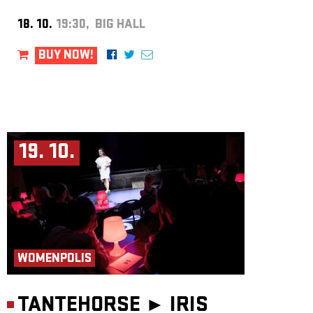
18. 10.
19:30, BIG HALL
BUY NOW!
19. 10.
WOMENPOLIS
TANTEHORSE ►
IRIS