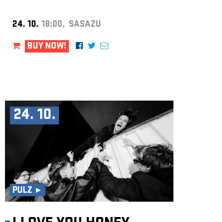
24. 10.
18:00, SASAZU
BUY NOW!
24. 10.
PULZ ►