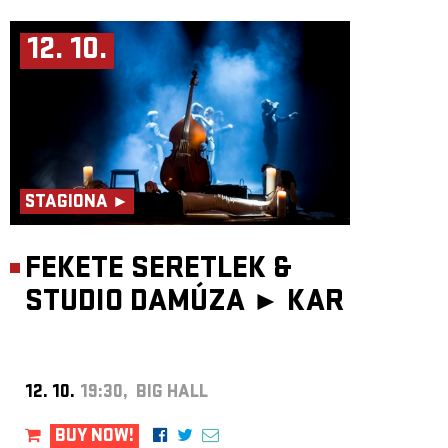
12. 10.
STAGIONA ►
FEKETE SERETLEK &
STUDIO DAMÚZA ►
KAR
12. 10.
19:30, BIG HALL
BUY NOW!