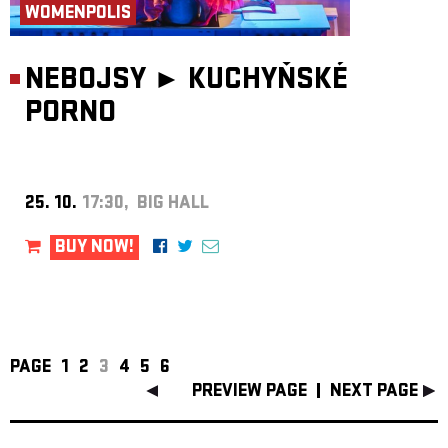
WOMENPOLIS
NEBOJSY ►
KUCHYŇSKÉ
PORNO
25. 10.
17:30, BIG HALL
BUY NOW!
PAGE
1
2
3
4
5
6
PREVIEW PAGE
NEXT PAGE