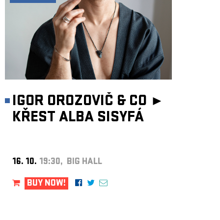
IGOR OROZOVIČ & CO ►
KŘEST ALBA SISYFÁ
16. 10.
19:30, BIG HALL
BUY NOW!