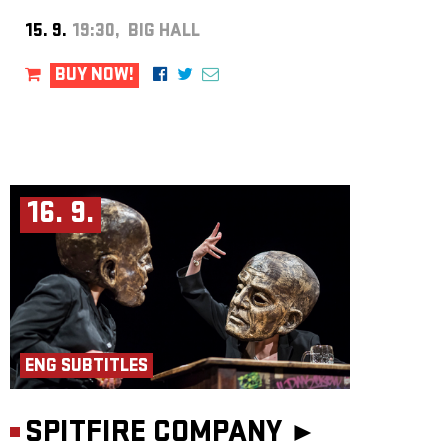
15. 9.
19:30, BIG HALL
BUY NOW!
16. 9.
ENG SUBTITLES
SPITFIRE COMPANY ►