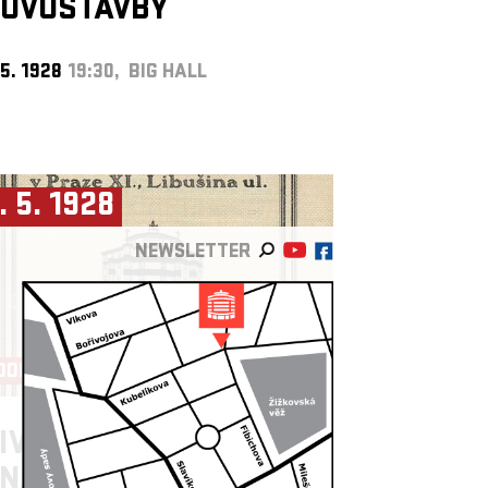
OVOSTAVBY
 5. 1928
19:30, BIG HALL
. 5. 1928
NEWSLETTER
ODERNÍ MLÁDÍ
IVADLO AKROPOLIS ►
NÁMOST Z