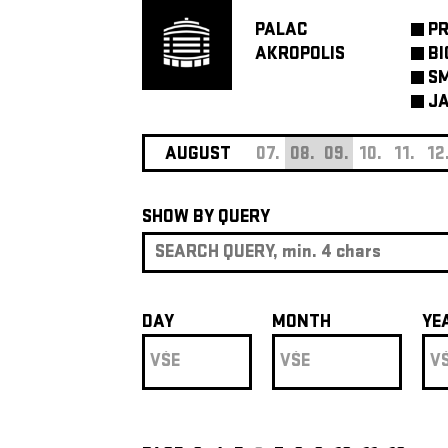
PALAC
P
AKROPOLIS
BI
SM
JA
AUGUST
07.
08.
09.
10.
11.
12
SHOW BY QUERY
DAY
MONTH
YE