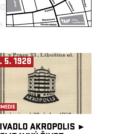
OVOSTAVBY
 5. 1928
19:30, BIG HALL
. 5. 1928
OMEDIE
IVADLO AKROPOLIS ►