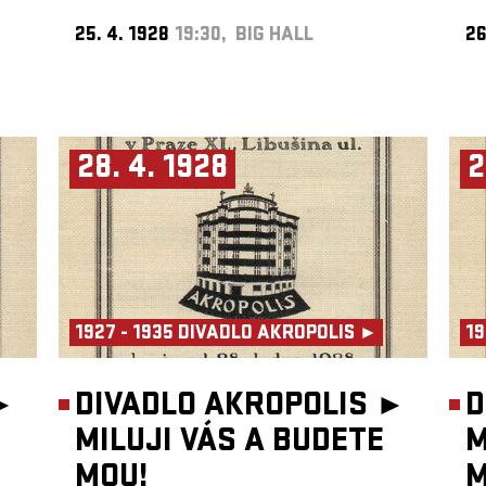
25. 4. 1928
19:30, BIG HALL
26
28. 4. 1928
2
1927 - 1935 DIVADLO AKROPOLIS ►
19
►
DIVADLO AKROPOLIS ►
D
MILUJI VÁS A BUDETE
M
MOU!
M