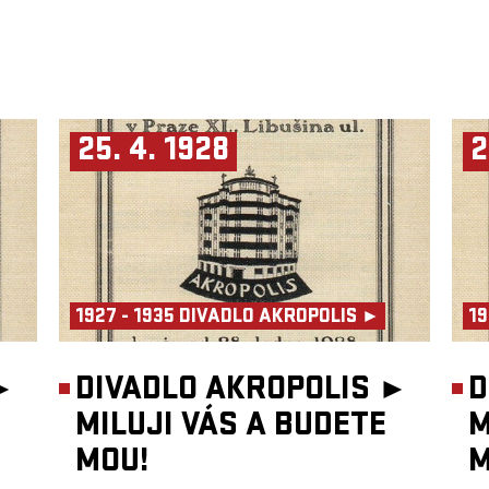
25. 4. 1928
2
1927 - 1935 DIVADLO AKROPOLIS ►
19
►
DIVADLO AKROPOLIS ►
D
MILUJI VÁS A BUDETE
M
MOU!
M