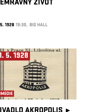
EMRAVNÝ ŽIVOT
 5. 1928
19:30, BIG HALL
1. 5. 1928
OMEDIE
IVADLO AKROPOLIS ►