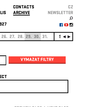
CONTACTS
CZ
LIS
ARCHIVE
NEWSLETTER
927
26.
27.
28.
29.
30.
31.
SEPTEMBER
01.
02.
0
VYMAZAT FILTRY
ECT