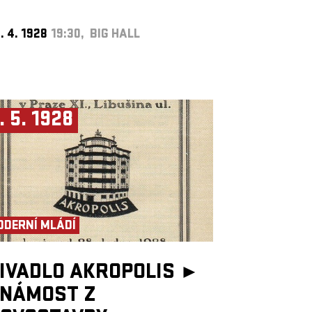
. 4. 1928
19:30, BIG HALL
. 5. 1928
ODERNÍ MLÁDÍ
IVADLO AKROPOLIS ►
NÁMOST Z