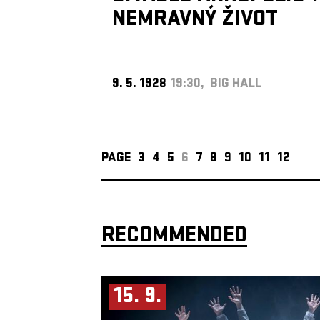
NEMRAVNÝ ŽIVOT
9. 5. 1928
19:30, BIG HALL
PAGE
3
4
5
6
7
8
9
10
11
12
RECOMMENDED
15. 9.