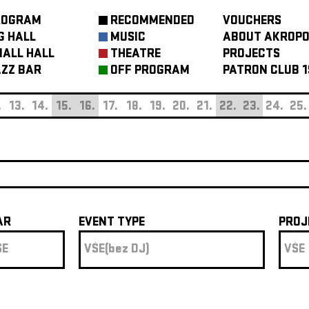
ROGRAM
RECOMMENDED
VOUCHERS
G HALL
MUSIC
ABOUT AKROPO
ALL HALL
THEATRE
PROJECTS
ZZ BAR
OFF PROGRAM
PATRON CLUB 1
.
13.
14.
15.
16.
17.
18.
19.
20.
21.
22.
23.
24.
25.
AR
EVENT TYPE
PROJ