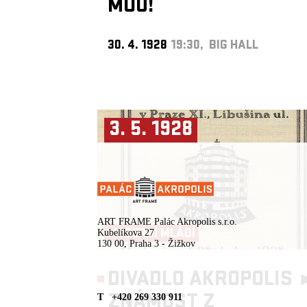
MOU!
30. 4. 1928
19:30, BIG HALL
3. 5. 1928
ART FRAME Palác Akropolis s.r.o.
MODERNÍ MLÁDÍ
Kubelíkova 27
130 00, Praha 3 - Žižkov
DIVADLO AKROPOLIS 
ZNÁMOST Z
T +420 269 330 911