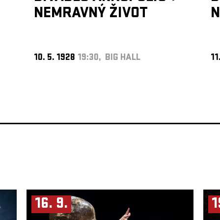
NEMRAVNÝ ŽIVOT
N
10. 5. 1928
19:30, BIG HALL
11
16. 9.
1