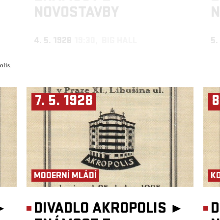
NOVOSTAVBY
N
4. 5. 1928
19:30, BIG HALL
5.
olis.
7. 5. 1928
8
MODERNÍ MLÁDÍ
K
►
DIVADLO AKROPOLIS ►
D