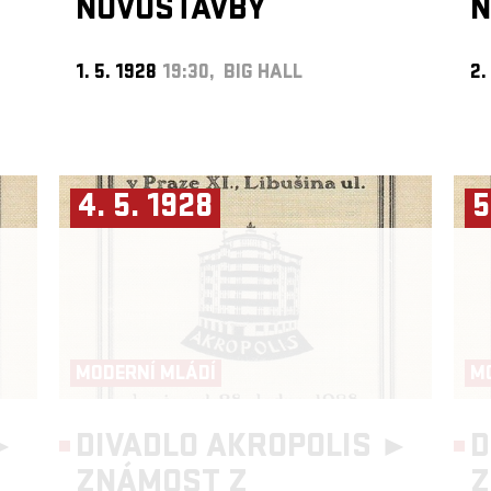
NOVOSTAVBY
N
1. 5. 1928
19:30, BIG HALL
2.
4. 5. 1928
5
MODERNÍ MLÁDÍ
M
►
DIVADLO AKROPOLIS ►
D
ZNÁMOST Z
Z