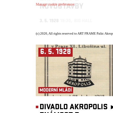
NOVOSTAVBY
Manage cookie preferences
3. 5. 1928
19:30, BIG HALL
(c) 2020, All rights reserved to ART FRAME Palác Akrop
6. 5. 1928
MODERNÍ MLÁDÍ
DIVADLO AKROPOLIS 