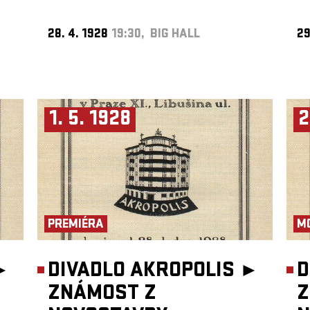
28. 4. 1928
19:30, BIG HALL
29
1. 5. 1928
2
PREMIÉRA
M
►
DIVADLO AKROPOLIS ►
D
ZNÁMOST Z
Z