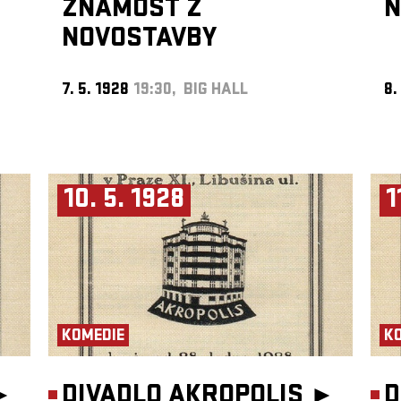
ZNÁMOST Z
N
NOVOSTAVBY
7. 5. 1928
19:30, BIG HALL
8.
10. 5. 1928
1
KOMEDIE
K
►
DIVADLO AKROPOLIS ►
D