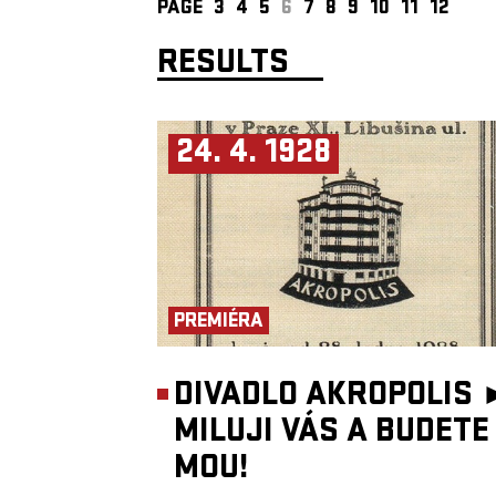
PAGE
3
4
5
6
7
8
9
10
11
12
RESULTS
24. 4. 1928
PREMIÉRA
DIVADLO AKROPOLIS 
MILUJI VÁS A BUDETE
MOU!