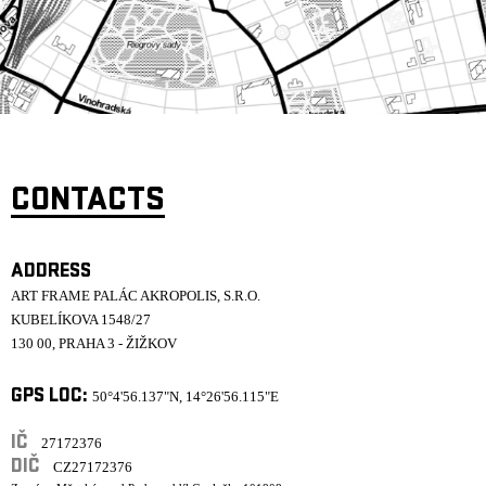
ARCHIVE
NEWSLETT
CONTACTS
ADDRESS
ART FRAME PALÁC AKROPOLIS, S.R.O.
KUBELÍKOVA 1548/27
130 00, PRAHA 3 - ŽIŽKOV
GPS LOC:
50°4'56.137"N, 14°26'56.115"E
IČ
27172376
DIČ
CZ27172376