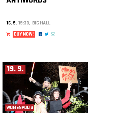
ANTIWORDS
16. 9.
19:30, BIG HALL
BUY NOW!
19. 9.
WOMENPOLIS