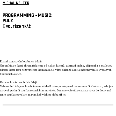
MICHAL NEJTEK
PROGRAMMING - MUSIC:
PULZ
E
VOJTĚCH TKÁČ
Rozsah zpracování osobních údajů:
Osobní údaje, které shromažďujeme od našich klientů, zahrnují jméno, příjmení a e-mailovou
adresu, které jsou nezbytné pro komunikaci s vámi ohledně akce a informování o vybraných
budoucích akcích.
Doba uchování osobních údajů:
Vaše osobní údaje uchováváme na základě nákupu vstupenek na serveru GoOut s.r.o., kde jste
zároveň poskytli souhlas se zasíláním novinek. Budeme vaše údaje zpracovávat do doby, než
tento souhlas odvoláte, maximálně však po dobu tří let.