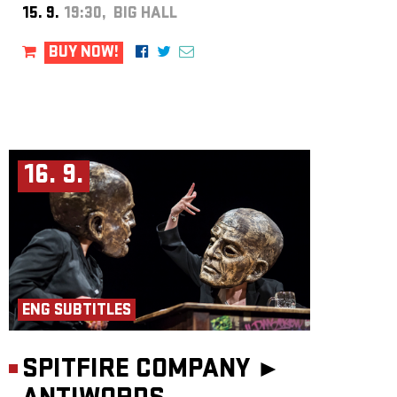
15. 9.
19:30, BIG HALL
BUY NOW!
16. 9.
ENG SUBTITLES
SPITFIRE COMPANY ►