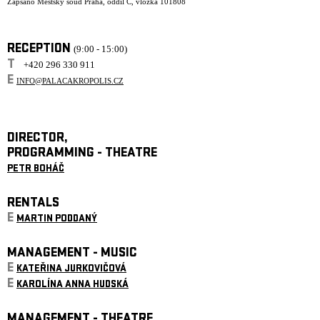
Zapsáno Městský soud Praha, oddíl C, vložka 101808
RECEPTION
(9:00 - 15:00)
T
+420 296 330 911
E
INFO@PALACAKROPOLIS.CZ
DIRECTOR,
PROGRAMMING - THEATRE
PETR BOHÁČ
RENTALS
E
MARTIN PODDANÝ
MANAGEMENT - MUSIC
E
KATEŘINA JURKOVIČOVÁ
E
KAROLÍNA ANNA HUDSKÁ
MANAGEMENT - THEATRE