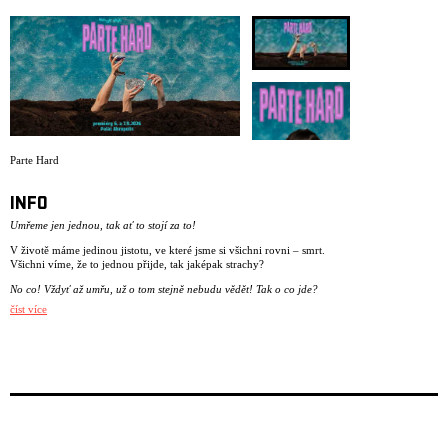
ARCHIVE
NEWSLETT
Parte Hard
INFO
Umřeme jen jednou, tak ať to stojí za to!
V životě máme jedinou jistotu, ve které jsme si všichni rovni – smrt.
Všichni víme, že to jednou přijde, tak jaképak strachy?
No co! Vždyť až umřu, už o tom stejně nebudu vědět! Tak o co jde?
číst více
Možná nás děsí, že často přichází jako ten nezdvořilý host, kterému
chceme narovinu říct „No to musíš počkat, já to ještě nemám nachystaný,
řeklo se až ve dvanáct!
Ale co když ten nezdvořák navíc odpoví: „Jé, pardon, já si spletl dveře.
Kde že tu bydlí váš tatínek?
… maminka, babička, dědeček, dcera, syn…
A co dál? Dál musí být a bude. Pak se všichni sejdeme v jedný hospodě a
společně zavzpomínáme. Nebo na jedný velký party?