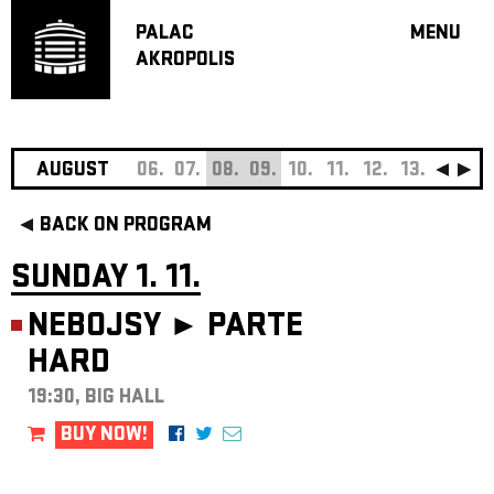
PALAC
MENU
AKROPOLIS
PROGRA
BIG HALL
SMALL H
JAZZ BA
AUGUST
06.
07.
08.
09.
10.
11.
12.
13.
14.
15
RECOMM
BACK ON PROGRAM
MUSIC
THEATRE
SUNDAY 1. 11.
OFF PR
NEBOJSY ►
PARTE
VOUCHERS
HARD
ABOUT AKR
PROJECTS
19:30, BIG HALL
PATRON CL
BUY NOW!
CONTACTS