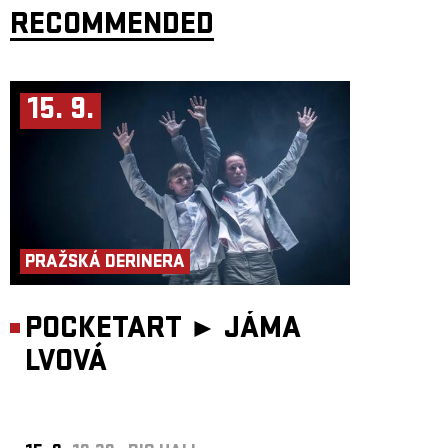
RECOMMENDED
Tak to pojď s Nebojsami pořádně zapít! Živijó smrti, dokud jsme ještě
všichni naživu! Pro ty, co už tu s námi nejsou. Parte Hard!
Autorské představení na pomezí divadla, koncertu a inscenované oslavy
Parte hard vytváří prostor pro bezpečné sdílení bolesti a hledá smíření
tam, kde pomůže jen čas. S citem, empatií, humorem i hudbou vrací smrt
15. 9.
zpět do života; ne jako konec, ale jako proměnu, jako příležitost
k blízkosti, péči a porozumění.
Nebojsy, Johana, Kristýna a Tereza, vás zvou na oslavu života a smrti,
která vznikla na základě jejich vlastních zkušeností se ztrátou blízkého.
V rámci svých osobních výpovědí promlouvají o tom, co je ve
společnosti tabu. Smrt a proces umírání není jen melancholie z knih, je to
péče, únava, beznaděj, zařizování, papíry. A k tomu všemu často ani
nevíme, kde si říct o pomoc.
Odvykli jsme si být v přímém kontaktu se smrtí a možná si myslíme, že
když zavřeme oči, nepřijde. Nebojsy se jí ale podívají přímo do tváře –
PRAŽSKÁ DERINERA
ne s pláčem, ale pořádnou dávkou odhodlání a otázkou na rtech: Může
být smrt důvodem k oslavě?
Dresscode: barvičky a flitry
Délka: 60 minut
POCKETART ►
JÁMA
TW: témata smrti a umírání
Vhodné pro všechny od 13 let.
LVOVÁ
Koncept, produkce: Nebojsy
Performance: Tereza Holubová,
Johana Kyselková, Kristýna Štarhová a Ondřej Báča
Scénář: kolektiv
Režie: Viktorie Vášová
Pohybová spolupráce: Linda Caridad Fernandez Saez
Hudba a zvukový design: Ondřej Báča