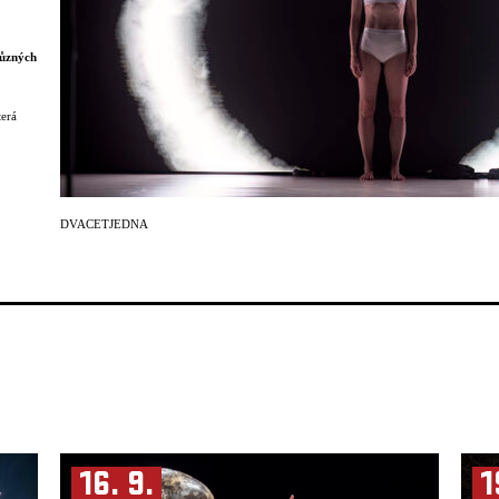
různých
terá
alitu a
amatu
jí –
DVACETJEDNA
stává
tový
v duchu
které
edy a
CZ),
usová
enzová
xx
ina
/AT),
16. 9.
1
ta