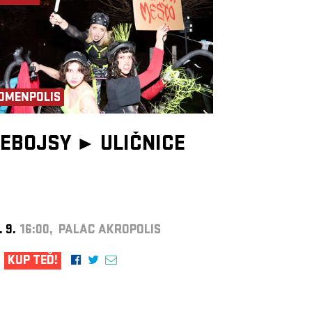
OMENPOLIS
EBOJSY ►
ULIČNICE
. 9.
16:00, PALÁC AKROPOLIS
KUP TEĎ!