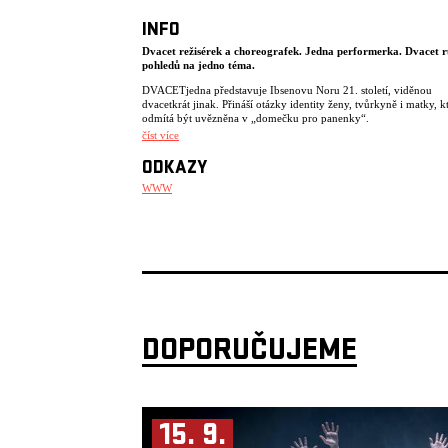
INFO
Dvacet režisérek a choreografek. Jedna performerka. Dvacet 
pohledů na jedno téma.
DVACETjedna představuje Ibsenovu Noru 21. století, viděnou
dvacetkrát jinak. Přináší otázky identity ženy, tvůrkyně i matky, k
odmítá být uvězněna v „domečku pro panenky“.
číst více
Režisérky z Prahy, Nairobi i Ukrajiny vnášejí do postavy vlastní re
osobní zkušenosti. Zkoumají, jak stále aktuální téma Ibsenova dr
ODKAZY
rezonuje v jejich kulturním prostředí a umělecké praxi.
WWW
Výchozím bodem jsou omezení, která ženy v tvorbě často zakouše
nedostatek času, prostoru, ekonomické limity. Každá tvůrkyně do
dva dny zkoušek, aby s Miřenkou Čechovou vytvořila dvouminu
performativní fragment. Tělo performerky se tak stává živým
dokumentem, katalogem dvaceti rozdílných režijních přístupů – 
legendární performance Mariny Abramović Rhythm 0.
DVACETjedna je performativní antologie ženských hlasů. Hlasy, 
dlouhodobě konfrontují společenský prostor, přinášejí nové pohl
odvážné myšlenky k tématu ženství v současnosti.
DOPORUČUJEME
Režie: Aminata Keita (CZ), Barbara Herz (CZ), Darina Alster (
Ester Kamba (KEN), Janka Ryšánek Schmiedtová (CZ), Julia Ráz
(SK), Kasha Jandáčková (CZ), Kamila Polívková (CZ), Lucie Fer
(CZ), Markéta Perroud (CZ), Martina Hajdyla Lacová (SK), Mwi
Mwikilisha (KEN), Nela H. Kornetová (CZ), Ran Jiao (CHN), Sab
Bočková (CZ), Sahar Rezaie (IRN/DE), Sasha Portyannikova (RU
15. 9.
Soňa Ferienčíková (SK), Veronika Kos Loulová (CZ), Yuliia Lopa
(UA).