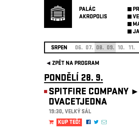
PALÁC
P
AKROPOLIS
VE
M
JA
SRPEN
06.
07.
08.
09.
10.
11.
ZPĚT NA PROGRAM
PONDĚLÍ 28. 9.
SPITFIRE COMPANY 
DVACETJEDNA
19:30, VELKÝ SÁL
KUP TEĎ!