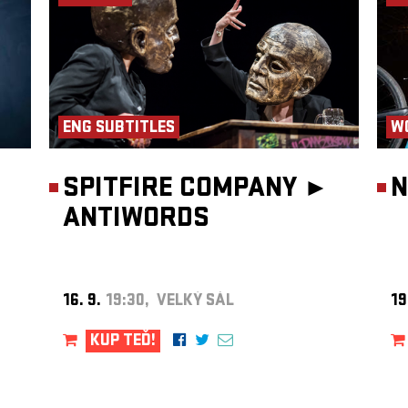
ENG SUBTITLES
W
SPITFIRE COMPANY ►
N
ANTIWORDS
16. 9.
19:30, VELKÝ SÁL
19
KUP TEĎ!