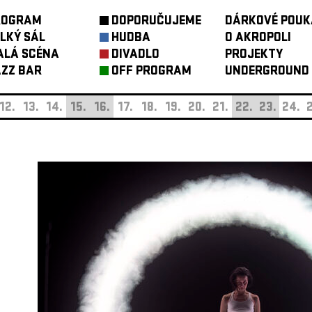
ROGRAM
DOPORUČUJEME
DÁRKOVÉ POUK
LKÝ SÁL
HUDBA
O AKROPOLI
ALÁ SCÉNA
DIVADLO
PROJEKTY
ZZ BAR
OFF PROGRAM
UNDERGROUND
12.
13.
14.
15.
16.
17.
18.
19.
20.
21.
22.
23.
24.
2
►