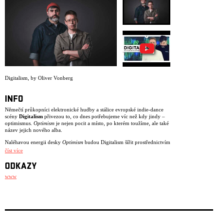
ARCHIV
NEWSLETT
Digitalism
,
by Oliver Vonberg
INFO
Němečtí průkopníci elektronické hudby a stálice evropské indie-dance
scény
Digitalism
přivezou to, co dnes potřebujeme víc než kdy jindy –
optimismus.
Optimism
je nejen pocit a místo, po kterém toužíme, ale také
název jejich nového alba.
Naléhavou energii desky
Optimism
budou Digitalism šířit prostřednictvím
nového alba i živých vystoupení po celé Evropě.
číst více
Duch DIY, energie přítomného okamžiku a nulová tolerance k nudě – to
ODKAZY
vše je pro tvorbu Digitalism zásadní už od doby, kdy před více než
dvaceti lety vytvořili svou první skladbu a rychle se prosadili na
www
kultovním francouzském labelu
Kitsuné
.
Album
Optimism
je logickým vyústěním postupného vývoje dua. Už od
průlomové desky
Idealism
(2007) si získávají fanoušky energickým
zvukem, který propojuje klubovou elektroniku, indie rock i silné
melodie. Právě z tohoto alba pocházejí jejich nejznámější tracky