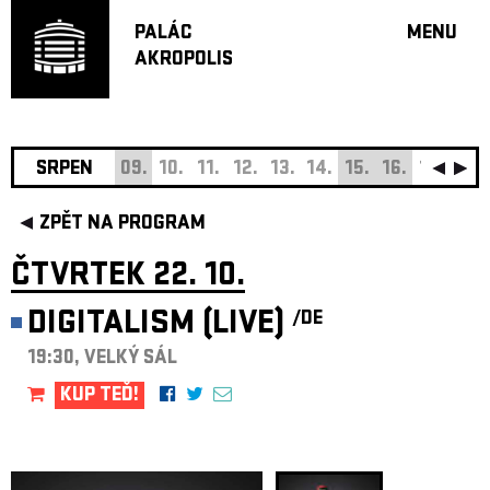
PALÁC
MENU
AKROPOLIS
PROGRA
VELKÝ S
MALÁ S
JAZZ BA
SRPEN
09.
10.
11.
12.
13.
14.
15.
16.
17.
18.
DOPORU
ZPĚT NA PROGRAM
HUDBA
DIVADLO
ČTVRTEK 22. 10.
OFF PR
DIGITALISM (LIVE)
/DE
DÁRKOVÉ 
19:30, VELKÝ SÁL
O AKROPOL
PROJEKTY
KUP TEĎ!
UNDERGRO
KONTAKTY