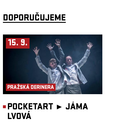
Zdarlight
a
Pogo
, které se staly hymnou tehdejší electro-indie generace.
Za projektem stojí producenti
Jens Moelle
a
Ismail Tüfekçi
, kteří jsou
známí intenzivními živými vystoupeními plnými syntezátorů, pulsujících
DOPORUČUJEME
beatů a festivalové energie. Na kontě mají koncerty na největších
světových festivalech i remixy pro řadu výrazných jmen elektronické
i indie scény. S novým albem
Optimism
potvrzují, že jejich hudba má
stále stejnou schopnost roztančit publikum po celém světě.
15. 9.
PRAŽSKÁ DERINERA
POCKETART ►
JÁMA
LVOVÁ