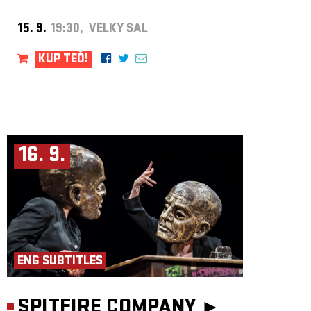
15. 9.
19:30, VELKÝ SÁL
KUP TEĎ!
16. 9.
ENG SUBTITLES
SPITFIRE COMPANY ►