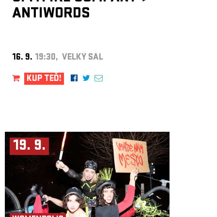
ANTIWORDS
16. 9.
19:30, VELKÝ SÁL
KUP TEĎ!
19. 9.