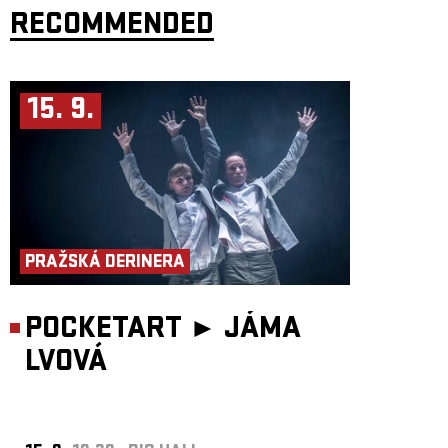
režie: Miřenka Čechová
RECOMMENDED
dramaturgie: Barbara Herz
scénář: kolektiv
performance: Matěj Šíma, Sebastian Vopěnka, Matěj Šumbera
společenskovědní výzkum a performance: Alice Koubová
scénografie a kostýmy: Kateřina Radakulan
hudba: Matěj Šíma
15. 9.
světelný design: Martin Špetlík
video design: Linda Arbanová
zvukový design: Jan Pniak
produkce: Tantehorse, Jan Honeiser
Koprodukce: Palác Akropolis
Odborný partner: Liga Otevřených Mužů, Filozofický ústav Akademi
věd ČR
Představení vzniklo za podpory Hlavního města Praha, Ministerstva
kultury ČR a Státního fondu kultury ČR.
PRAŽSKÁ DERINERA
POCKETART ►
JÁMA
LVOVÁ