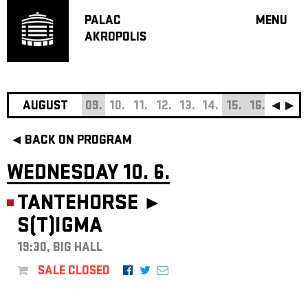
PALAC
MENU
AKROPOLIS
PROGRA
BIG HALL
SMALL H
JAZZ BA
AUGUST
09.
10.
11.
12.
13.
14.
15.
16.
17.
18
RECOMM
BACK ON PROGRAM
MUSIC
THEATRE
WEDNESDAY 10. 6.
OFF PR
TANTEHORSE ►
VOUCHERS
S(T)IGMA
ABOUT AKR
PROJECTS
19:30, BIG HALL
PATRON CL
SALE CLOSED
CONTACTS