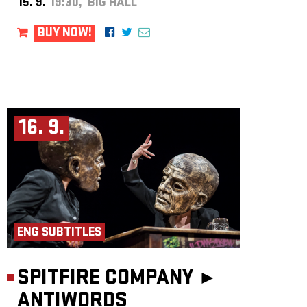
15. 9.
19:30, BIG HALL
BUY NOW!
16. 9.
ENG SUBTITLES
SPITFIRE COMPANY ►
ANTIWORDS