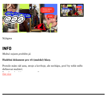
ARCHIVE
NEWSLETT
S(t)igma
INFO
Možná nejsem problém já.
Hudební dokument pro tři (mužské) hlasy.
Protože mám rád auta, stroje a kovboje, ale nechápu, proč by tohle mělo
definovat mužství.
Protože se koukám na prsa a zadky.
číst více
Protože jsem naposledy brečel po pepřáku.
Protože si nejsem úplně jistý, co přesně znamená být muž.
Protože mám strach z radikalizující se společnosti.
Protože nerozumím potřebě být ALFA za každou cenu.
S(t)IGMA je postpunkové představení o tom, jaké je dnes vyrůstat jako
mladý muž. O samotě, která se někdy mění ve vztek. O tlaku
jednoduchých hesel v hlubinách internetu. O stále se vracející otázce, jak
být „pořádný chlap“. A co když to chceš úplně jinak?