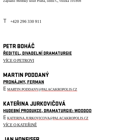
Zapsáno Městský soud Praha, oddíl C, vložka 101808
T
+420 296 330 911
PETR BOHÁČ
ŘEDITEL, DIVADELNÍ DRAMATURGIE
VÍCE O PETROVI
MARTIN PODDANÝ
PRONÁJMY, FERMAN
E
MARTIN.PODDANY@PALACAKROPOLIS.CZ
KATEŘINA JURKOVIČOVÁ
HUDEBNÍ PRODUKCE, DRAMATURGIE: WOODOO
E
KATERINA.JURKOVICOVA@PALACAKROPOLIS.CZ
VÍCE O KATEŘINĚ