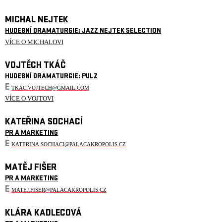
MICHAL NEJTEK
HUDEBNÍ DRAMATURGIE: JAZZ NEJTEK SELECTION
VÍCE O MICHALOVI
VOJTĚCH TKÁČ
HUDEBNÍ DRAMATURGIE: PULZ
E
TKAC.VOJTECH@GMAIL.COM
VÍCE O VOJTOVI
KATEŘINA SOCHACÍ
PR A MARKETING
E
KATERINA.SOCHACI@PALACAKROPOLIS.CZ
MATĚJ FIŠER
PR A MARKETING
E
MATEJ.FISER@PALACAKROPOLIS.CZ
KLÁRA KADLECOVÁ