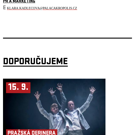
PR A MARKETING
E
KLARA.KADLECOVA@PALACAKROPOLIS.CZ
DOPORUČUJEME
15. 9.
PRAŽSKÁ DERINERA