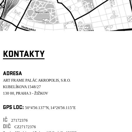
ARCHIV
NEWSLETT
KONTAKTY
ADRESA
ART FRAME PALÁC AKROPOLIS, S.R.O.
KUBELÍKOVA 1548/27
130 00, PRAHA 3 - ŽIŽKOV
GPS LOC:
50°4'56.137"N, 14°26'56.115"E
IČ
27172376
DIČ
CZ27172376