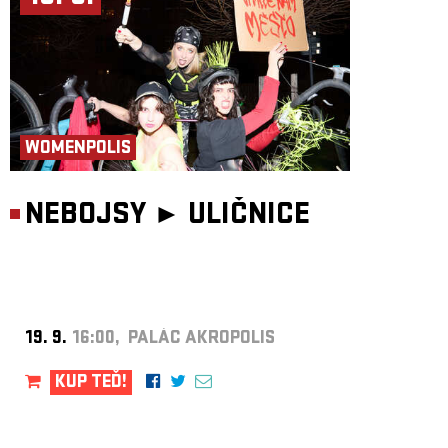
WOMENPOLIS
NEBOJSY ►
ULIČNICE
19. 9.
16:00, PALÁC AKROPOLIS
KUP TEĎ!