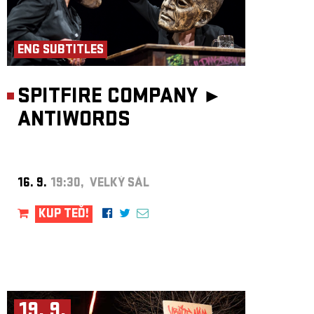
ENG SUBTITLES
SPITFIRE COMPANY ►
ANTIWORDS
16. 9.
19:30, VELKÝ SÁL
KUP TEĎ!
19. 9.