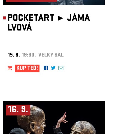
POCKETART ►
JÁMA
LVOVÁ
15. 9.
19:30, VELKÝ SÁL
KUP TEĎ!
16. 9.