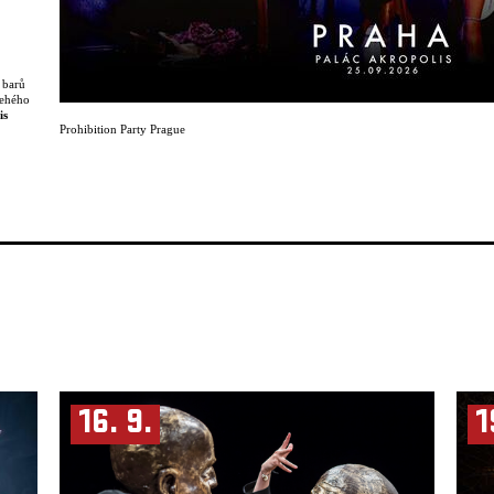
 barů
řehého
is
Prohibition Party Prague
te ještě
Jolie
azz na
y a
16. 9.
1