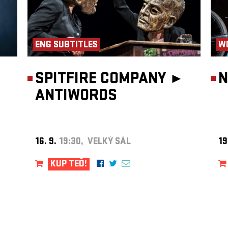
ENG SUBTITLES
W
SPITFIRE COMPANY ►
N
ANTIWORDS
16. 9.
19:30, VELKÝ SÁL
19
KUP TEĎ!