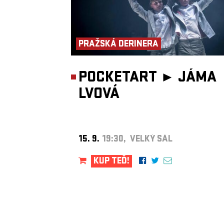
PRAŽSKÁ DERINERA
POCKETART ►
JÁMA
LVOVÁ
15. 9.
19:30, VELKÝ SÁL
KUP TEĎ!