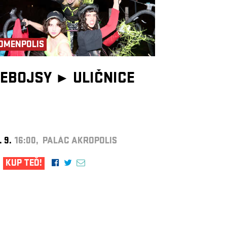
OMENPOLIS
EBOJSY ►
ULIČNICE
. 9.
16:00, PALÁC AKROPOLIS
KUP TEĎ!