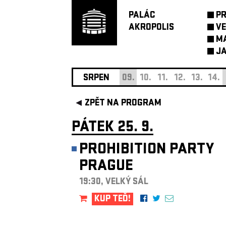
PALÁC
P
AKROPOLIS
VE
M
JA
SRPEN
09.
10.
11.
12.
13.
14.
ZPĚT NA PROGRAM
PÁTEK 25. 9.
PROHIBITION PARTY
PRAGUE
19:30, VELKÝ SÁL
KUP TEĎ!