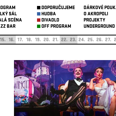
ROGRAM
DOPORUČUJEME
DÁRKOVÉ POUK
LKÝ SÁL
HUDBA
O AKROPOLI
ALÁ SCÉNA
DIVADLO
PROJEKTY
ZZ BAR
OFF PROGRAM
UNDERGROUND
15.
16.
17.
18.
19.
20.
21.
22.
23.
24.
25.
26.
27.
2