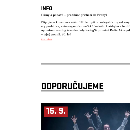
INFO
Dámy a pánové – prohibice přichází do Prahy!
Připojte se k nám na cestě o 100 let zpět do nelegálních speakeasy
éry prohibice; extravagantních večírků Velkého Gatsbyho a bezb
optimismu roaring twenties, kdy
Swing'it
promění
Palác Akropol
v tajný podnik 20. let!
číst více
Oblékněte si svůj nejlepší oblek nebo šaty a zažijte večírek, jaký js
nezažili. Na pódiu se představí světově proslulá burleskní hvězda
Papillon
, oslnivý kabaret
Champagne Charlie
a ten nejžhavější j
kontinentu v podání
Swing'it
.
INFO:
Otevření dveří: 18:30
Early bird vstupenky: 500 Kč
Standardní vstupenky: 750 Kč
Dress code: formální, vintage nebo styl 20. let
DOPORUČUJEME
Na co ještě čekáte? Připravte si flapper šaty, klobouk a taneční bot
pojďte slavit, jako by byl rok 1923!
15. 9.