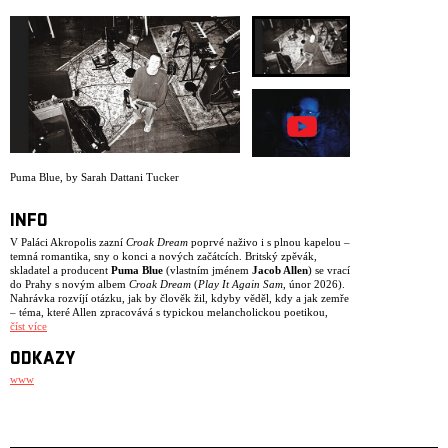
ARCHIV
NEWSLETT
Puma Blue
,
by Sarah Dattani Tucker
INFO
V Paláci Akropolis zazní
Croak Dream
poprvé naživo i s plnou kapelou –
temná romantika, sny o konci a nových začátcích. Britský zpěvák,
skladatel a producent
Puma Blue
(vlastním jménem
Jacob Allen
) se vrací
do Prahy s novým albem
Croak Dream
(
Play It Again Sam
, únor 2026).
Nahrávka rozvíjí otázku, jak by člověk žil, kdyby věděl, kdy a jak zemře
– téma, které Allen zpracovává s typickou melancholickou poetikou,
surovostí i křehkou krásou.
číst více
Na nové desce se
Puma Blue
nebojí riskovat. V jeho hudbě se potkává
trip-hop, dub techno, jungle a experimentální elektronika s intimními
ODKAZY
písničkářskými momenty a hlasem, který se pohybuje mezi šepotem a
www
výbuchem emocí. Album vzniklo v proslulých
Real World Studios
Petera
Gabriela, kde Allen spolu s producentem
Samem Petts-Daviesem
(
The
Smile
,
Warpaint
) poskládal zvukový svět z improvizací, fragmentů a
surových nahrávek. Výsledkem je organický a živý celek – album, které
dýchá a překvapuje i samotné muzikanty, kteří se na něm podíleli.