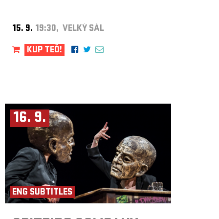
Paradiso Amsterdam
či na festivalech
CTM Berlin
,
Reeperbahn
Festival
nebo
Green Man
. Jeho koncerty jsou intenzivním
audiovizuálním zážitkem, kde se osobní zpověď, experimentální zvuk a
silná atmosféra spojují v jeden hluboký a pohlcující celek.
15. 9.
19:30, VELKÝ SÁL
KUP TEĎ!
16. 9.
ENG SUBTITLES