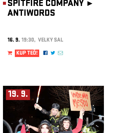
SPITFIRE COMPANY ►
ANTIWORDS
16. 9.
19:30, VELKÝ SÁL
KUP TEĎ!
19. 9.