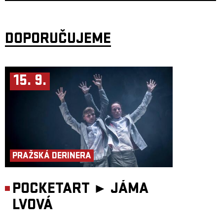
Singl
„Desire“
, napsaný původně v hotelovém pokoji a nahraný pouze
na telefon, se stal základem celé desky. Jeho drsný, nespoutaný zvuk
definoval atmosféru
Croak Dream
– střet něhy a špíny, lucidního snu a
tělesnosti.
DOPORUČUJEME
Puma Blue
se po úspěchu alb
In Praise of Shadows
(2021) a
Holy Waters
(2023) představuje ve své dosud nejodvážnější podobě: volně tvoří,
experimentuje a přitom zůstává hluboce osobní. Jeho koncerty jsou
známé hypnotickou intenzitou a schopností proměnit klub v tichou
zpověď i hlučný sen.
15. 9.
Tony Njoku
je oceňovaný britský skladatel, hudebník a
multidisciplinární umělec, jehož tvorba se pohybuje na pomezí
elektroniky, ambientu, klasické hudby a experimentálního popu. Ve
svých skladbách propojuje osobní výpověď, abstraktní zvukové
struktury a silnou vizuální estetiku. Díky tomuto jedinečnému přístupu se
stal jedním z nejvýraznějších hlasů současné experimentální hudby a
získal uznání médií jako
Pitchfork
,
The Guardian
,
Dazed
nebo
The
Quietus
.
V roce 2025 vydal své druhé album
All Our Knives Are Always Sharp
,
které představuje dosud nejambicióznější kapitolu jeho tvorby. Deska
PRAŽSKÁ DERINERA
propojuje elektronickou abstrakci, falzetový zpěv i filmovou kompozici
a zároveň otevírá témata duchovní odolnosti, kulturní identity a
kolektivní zkušenosti. Na albu se podílejí výrazné osobnosti současné
britské scény, mimo jiné
Tricky
,
GAIKA
,
Ghostpoet
,
Coby Sey
,
James
Massiah
nebo
Space Afrika
. Každý z hostů přináší do výsledného zvuku
POCKETART ►
JÁMA
vlastní perspektivu a posiluje dialog mezi osobním, politickým
i filozofickým rozměrem hudby.
LVOVÁ
Naživo Tony Njoku vystupoval na prestižních scénách a festivalech po
celé Evropě, například v
Berghain Berlin
,
Roundhouse London
,