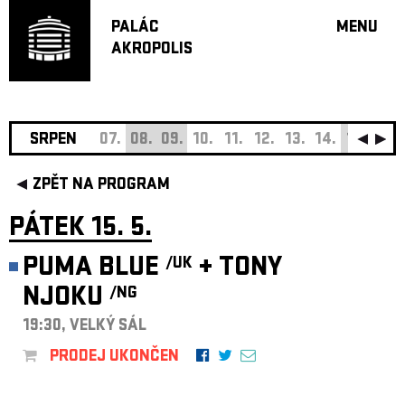
PALÁC
MENU
AKROPOLIS
PROGRA
VELKÝ S
MALÁ S
JAZZ BA
SRPEN
07.
08.
09.
10.
11.
12.
13.
14.
15.
16.
DOPORU
ZPĚT NA PROGRAM
HUDBA
DIVADLO
PÁTEK 15. 5.
OFF PR
PUMA BLUE
+
TONY
/UK
DÁRKOVÉ 
NJOKU
/NG
O AKROPOL
PROJEKTY
19:30, VELKÝ SÁL
UNDERGRO
PRODEJ UKONČEN
KONTAKTY